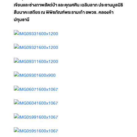
เขียนและช่างภาพสัตว์ป่า และคุณศศิน เฉลิมลาภ ประธานมูลนิธิ
สืบนาคะเสถียร ณ พิพิธภัณฑ์พระรามเก้า อพวช. คลองห้า
ปทุมธานี