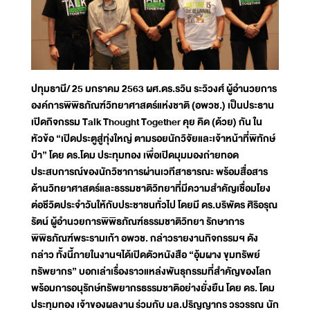
ปทุมธานี/ 25 มกราคม 2563 ผศ.ดร.รวิน ระวิวงศ์ ผู้อำนวยการ
องค์การพิพิธภัณฑ์วิทยาศาสตร์แห่งชาติ (อพวช.) เป็นประธาน
เปิดกิจกรรม Talk Thought Together คุย คิด (ด้วย) กัน ใน
หัวข้อ “เปิดประตูสู่ทุ่งใหญ่ ตามรอยนักวิจัยและเจ้าหน้าที่พิทักษ์
ป่า” โดย ดร.โดม ประทุมทอง เพื่อเปิดมุมมองถ่ายทอด
ประสบการณ์ของนักวิชาการผ่านเวทีสาธารณะ พร้อมสื่อสาร
ด้านวิทยาศาสตร์และธรรมชาติวิทยาที่มีความสำคัญเชื่อมโยง
ต่อชีวิตประจำวันให้กับประชาชนทั่วไป โดยมี ดร.บริพัตร ศิริอรุณ
รัตน์ ผู้อำนวยการพิพิธภัณฑ์ธรรมชาติวิทยา รักษาการ
พิพิธภัณฑ์พระรามเก้า อพวช. กล่าวรายงานกิจกรรมฯ ดัง
กล่าว ทั้งนี้ภายในงานฯได้เปิดตัวหนังสือ “อุ้มผาง ขุมทรัพย์
ทรัพยากร” บอกเล่าเรื่องราวแหล่งพันธุกรรมที่สำคัญของโลก
พร้อมการอนุรักษ์ทรัพยากรธรรมชาติอย่างยั่งยืน โดย ดร. โดม
ประทุมทอง เจ้าของผลงาน ร่วมกับ มล.ปริญญากร วรวรรณ นัก