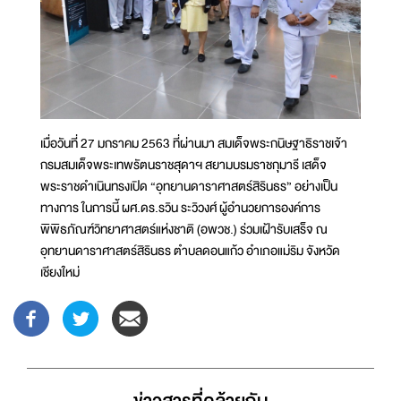
เมื่อวันที่ 27 มกราคม 2563 ที่ผ่านมา สมเด็จพระกนิษฐาธิราชเจ้า
กรมสมเด็จพระเทพรัตนราชสุดาฯ สยามบรมราชกุมารี เสด็จ
พระราชดำเนินทรงเปิด “อุทยานดาราศาสตร์สิรินธร” อย่างเป็น
ทางการ ในการนี้ ผศ.ดร.รวิน ระวิวงศ์ ผู้อำนวยการองค์การ
พิพิธภัณฑ์วิทยาศาสตร์แห่งชาติ (อพวช.) ร่วมเฝ้ารับเสร็จ ณ
อุทยานดาราศาสตร์สิรินธร ตำบลดอนแก้ว อำเภอแม่ริม จังหวัด
เชียงใหม่