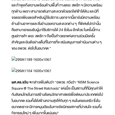
และถ้าพูดถึงความพร้อมด้านพื้นที่ ทางเดอะ สตรีท ฯ มีความพร้อม
ทุกด้าน เพราะสามารถเดินทางสะดวกด้วยรถไฟฟ้าใต้ดิน และมีที่
จอดรถเพียงพอสำหรับผู้ใช้บริการ นอกจากนี้เรายังมีความพร้อม
ด้านร้านอาหารและสิ่งอำนวยความสะดวกต่าง ๆ ที่พิเศษไปกว่านั้น
คือสามารถรองรับผู้มาใช้บริการได้ 24 ชั่วโมง อีกด้วย ในครั้งนี้ทาง
ศูนย์การค้า เดอะ สตรีท ฯ ถือเป็นก้าวแรกแห่งความร่วมมือครั้ง
สำคัญและยินดีอย่างเต็มที่ในการที่จะสนับสนุนการดำเนินงานต่าง ๆ
ของ อพวช. ต่อไปในอนาคต ”
ผศ.ดร.รวิน ฯ
กล่าวเพิ่มเติมว่า “อพวช. หวังว่า “NSM Science
Square @ The Street Ratchada” แห่งนี้จะเป็นสถานที่ที่มีคุณค่าให้
กับสังคมไทยในการสร้างสังคมวิทยาศาสตร์เพื่อพัฒนาประเทศต่อไป
ในอนาคต รวมทั้งได้สร้างความสุขให้กับทุก ๆ คนในครอบครัว ซึ่งใน
อนาคตเราจะมีการหมุนเวียนในการจัดนิทรรศการที่น่าสนใจ รวมทั้ง
กิจกรรมใหม่ ๆ เพิ่มมากขึ้นแน่นอน”