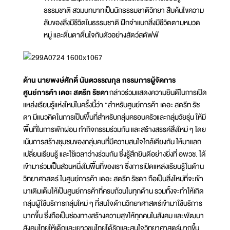
ธรรมชาติ สวมบทบาทเป็นนักธรรมชาติวิทยา สืบค้นไขความ
ลับของสิ่งมีชีวิตในธรรมชาติ ฝึกจำแนกสิ่งมีชีวิตตามหมวด
หมู่ และตื่นตาตื่นใจกับตัวอย่างสัตว์สตัฟฟ์
ด้าน นายพงษ์ศักดิ์ นันตวรรณกุล กรรมการผู้จัดการ
ศูนย์การค้า เดอะ สตรีท รัชดา
กล่าวร่วมแสดงความยินดีในการเปิด
แหล่งเรียนรู้แห่งใหม่ในครั้งนี้ว่า “สำหรับศูนย์การค้า เดอะ สตรีท รัช
ดา มีแนวคิดในการเป็นพื้นที่สำหรับกลุ่มครอบครัวและกลุ่มวัยรุ่น ให้มี
พื้นที่ในการพักผ่อน ทำกิจกรรมร่วมกัน และสร้างสรรค์สิ่งใหม่ ๆ โดย
เน้นการสร้างชุมชนของกลุ่มคนที่มีความสนใจใกล้เคียงกัน ให้มาแลก
เปลี่ยนเรียนรู้ และใช้เวลาว่างร่วมกัน ซึ่งรู้สึกยินดีอย่างยิ่งที่ อพวช. ได้
เข้ามาร่วมเป็นส่วนหนึ่งในพื้นที่ของเรา ซึ่งการเปิดแหล่งเรียนรู้ในด้าน
วิทยาศาสตร์ ในศูนย์การค้า เดอะ สตรีท รัชดา ถือเป็นสิ่งใหม่ที่จะเข้า
มาเติมเต็มให้เป็นศูนย์การค้าที่ครบถ้วนในทุกด้าน รวมทั้งจะทำให้เกิด
กลุ่มผู้ใช้บริการกลุ่มใหม่ ๆ ที่สนใจด้านวิทยาศาสตร์เข้ามาใช้บริการ
มากขึ้น ซึ่งถือเป็นช่องทางสร้างความสุขให้ทุกคนในสังคม และพัฒนา
สังคมไทยให้เด็กและเยาวชนไทยได้รักและสนใจวิทยาศาสตร์มากขึ้น