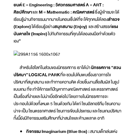
ยนต์ E = Engineering : วิศวกรรมศาสตร์ A = ART :
ศิลปศึกษา
และ
M = Mathematic : คณิตศาสตร์
ซึ่งผู้เข้าชมจะได้
เรียนรู้ผ่านกิจกรรมมากมายในคอนเซ็ปต์ที่จะให้ทุกคนได้ลอง
สำรวจ
(
Explore)
ได้เรียนรู้อย่าง
สนุกสนาน (
Enjoy)
และสร้างสรรค์
แรง
บันดาลใจ (
Inspire)
ไปกับกิจกรรมที่คุณได้ลองลงมือทำด้วยตัว
เอง
”
สำหรับไฮไลท์ในส่วนของนิทรรศการ เราได้นำ
นิทรรศการ “สวน
ปริศนา”
LOGICAL PARK
ที่จะชวนไปค้นพบเรื่องราวการไข
ปริศนาที่สนุกสนาน และท้าทายความคิด ด้วยชิ้นงานสื่อสัมผัส ในรูป
แบบเกม ที่จะทำให้การแก้ปัญหาทางคณิตศาสตร์ และตรรกศาสตร์
เป็นเรื่องที่ง่ายและไม่น่าเบื่ออีกต่อไป โดยภายในนิทรรศการจะ
ประกอบไปด้วยทั้งหมด 5 โซนด้วยกัน ได้แก่ โซนอัลกอริทึม โซนความ
น่าจะเป็น โซนตรรกศาสตร์ โซนการเขียนโปรแกรม และโซนเกมปริศนา
ทั้งนี้ยังมีกิจกรรมเสริมศึกษาที่น่าสนใจและห้ามพลาด อาทิ
กิจกรรม
Imaginarium (Blue Box) :
สนามเด็กเล่นแห่ง