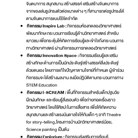
จินตนาการ สนุกสนาน สร้างสรรค์ เสริมสร้างจินตนาการ
จากของเล่นรูปทรงตัวต่อขนาดต่าง ๆ ที่สามารถต่อรูปทรงได้
ตามจินตนาการแบบไร้ขีดจำกัด
กิจกรรม
Inspire Lab :
กิจกรรมห้องทดลองวิทยาศาสตร์
พัฒนาทักษะกระบวนการเรียนรู้ด้านวิทยาศาสตร์ สำหรับ
เยาวชน เพื่อกระตุ้นให้เกิดการเรียนรู้และเข้าใจถึงกระบวนการ
ทางวิทยาศาสตร์ ผ่านกิจกรรมการทดลองวิทยาศาสตร์
กิจกรรม
Innovation Space :
กิจกรรมเรียนรู้และเสริม
สร้างทักษะด้านการเป็นนักประดิษฐ์สร้างสรรค์สิ่งประดิษฐ์
ด้วยตนเอง โดยการแก้ไขปัญหาตามโจทย์ที่กำหนด ผู้เข้าร่วม
กิจกรรมจะได้สร้างผลงาน ลงมือปฏิบัติตามกระบวนการทาง
STEM Education
กิจกรรม
I-SCREAM :
พื้นที่กิจกรรมสำหรับเด็กปฐมวัย
ฝึกฝนทักษะ และเรียนรู้สิ่งรอบตัว เพื่อถ่ายทอดเรื่องราว
วิทยาศาสตร์ โดยใช้ศิลปะในการสื่อสาร เพื่อให้เกิดความ
สนุกสนานและสร้างแรงบันดาลใจให้กับเด็ก ๆ อาทิ Theatre
for story-telling,โครงการบ้านนักวิทยาศาสตร์น้อย,
Science painting เป็นต้น
กิจกรรม
Explorium :
กิจกรรมส่งเสริมการเรียนรู้