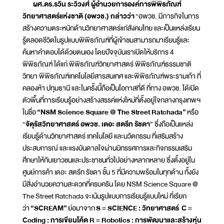
ผศ.ดร.รวิน ระวิวงศ์ ผู้อำนวยการองค์การพิพิธภัณฑ์
วิทยาศาสตร์แห่งชาติ (อพวช.) กล่าวว่า
“อพวช. มีภารกิจในการ
สร้างความตระหนักด้านวิทยาศาสตร์แก่สังคมไทย และเป็นแหล่งเรียน
รู้ตลอดชีวิตในรูปแบบพิพิธภัณฑ์ที่ผู้เข้าชมสามารถมาเรียนรู้และ
ค้นหาคำตอบได้ด้วยตนเอง โดยปัจจุบันเราเปิดให้บริการ 4
พิพิธภัณฑ์ ได้แก่ พิพิธภัณฑ์วิทยาศาสตร์ พิพิธภัณฑ์ธรรมชาติ
วิทยา พิพิธภัณฑ์เทคโนโลยีสารสนเทศ และพิพิธภัณฑ์พระรามเก้า ที่
คลองห้า ปทุมธานี และในครั้งนี้ถือเป็นโอกาสที่ดี ที่ทาง อพวช. ได้เปิด
ตัวพื้นที่การเรียนรู้อย่างสร้างสรรค์แห่งใหม่ที่ตั้งอยู่ใจกลางกรุงเทพฯ
ในชื่อ
“
NSM Science Square @ The Street Ratchada”
หรือ
“
จัตุรัสวิทยาศาสตร์ อพวช. เดอะ สตรีท รัชดา
” ซึ่งถือเป็นแหล่ง
เรียนรู้ด้านวิทยาศาสตร์ เทคโนโลยี และนวัตกรรม ที่เสริมสร้าง
ประสบการณ์ และแรงบันดาลใจผ่านนิทรรศการและกิจกรรมเสริม
ศึกษาให้กับเยาวชนและประชาชนทั่วไปอย่างหลากหลาย ซึ่งตั้งอยู่ใน
ศูนย์การค้า เดอะ สตรีท รัชดา ชั้น 5 ที่มีความพร้อมในทุกด้าน ทั้งยัง
มีสิ่งอำนวยความสะดวกที่ครบครัน โดย NSM Science Square @
The Street Ratchada จะเน้นรูปแบบการเรียนรู้แบบใหม่ ที่เรียก
ว่า
“
SCREAM”
ย่อมาจาก
S = SCIENCE : วิทยาศาสตร์ C =
Coding : การเขียนโค้ด R = Robotics : การพัฒนาและสร้างหุ่น