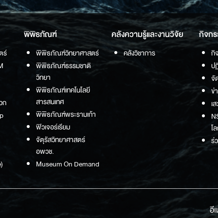
พิพิธภัณฑ์
คลังความรู้และงานวิจัย
กิจกร
ตร์
พิพิธภัณฑ์วิทยาศาสตร์
คลังวิชาการ
กิ
M
พิพิธภัณฑ์ธรรมชาติ
ปฏ
วิทยา
จั
พิพิธภัณฑ์เทคโนโลยี
ข่
สารสนเทศ
วก
เส
พิพิธภัณฑ์พระรามเก้า
p
NS
ฟิวเจอร์เรียม
โล
จัตุรัสวิทยาศาสตร์
ร่
อพวช.
)
Museum On Demand
อี