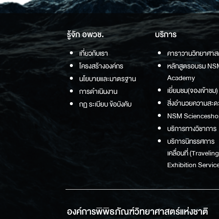
รู้จัก อพวช.
บริการ
เกี่ยวกับเรา
คาราวานวิทยาศาส
โครงสร้างองค์กร
หลักสูตรอบรม NS
Academy
นโยบายและมาตรฐาน
เยี่ยมชม(จองเข้าชม)
การดำเนินงาน
สิ่งอำนวยความสะด
กฏ ระเบียบ ข้อบังคับ
NSM Sciencesho
บริการทางวิชาการ
บริการนิทรรศการ
เคลื่อนที่ (Traveling
Exhibition Service
องค์การพิพิธภัณฑ์วิทยาศาสตร์แห่งชาติ