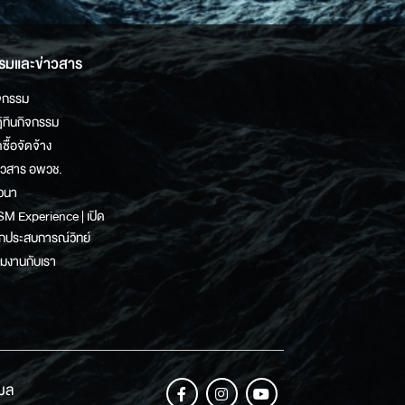
รมและข่าวสาร
จกรรม
ิทินกิจกรรม
ดซื้อจัดจ้าง
าวสาร อพวช.
วนา
M Experience | เปิด
กประสบการณ์วิทย์
วมงานกับเรา
เมล