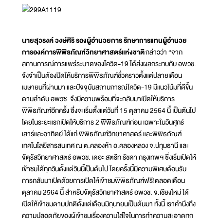
นายสุวรงค์ วงษ์ศิริ รองผู้อำนวยการ รักษาการแทนผู้อำนวย
การองค์การพิพิธภัณฑ์วิทยาศาสตร์แห่งชาติ
กล่าวว่า “จาก
สถานการณ์การแพร่ระบาดของโควิด-19 ได้ส่งผลกระทบกับ อพวช.
จึงจำเป็นต้องปิดให้บริการพิพิธภัณฑ์ชั่วคราวตั้งแต่ปลายเดือน
เมษายนที่ผ่านมา และปัจจุบันสถานการณ์โควิด-19 มีแนวโน้มที่ดีขึ้น
ตามลำดับ อพวช. จึงมีความพร้อมที่จะกลับมาเปิดให้บริการ
พิพิธภัณฑ์อีกครั้ง ซึ่งจะเริ่มตั้งแต่วันที่ 15 ตุลาคม 2564 นี้ เป็นต้นไป
โดยในระยะแรกเปิดให้บริการ 2 พิพิธภัณฑ์ก่อน เฉพาะในวันศุกร์
เสาร์และอาทิตย์ ได้แก่ พิพิธภัณฑ์วิทยาศาสตร์ และพิพิธภัณฑ์
เทคโนโลยีสารสนเทศ ณ ต.คลองห้า อ.คลองหลวง จ.ปทุมธานี และ
จัตุรัสวิทยาศาสตร์ อพวช. เดอะ สตรีท รัชดา กรุงเทพฯ ซึ่งเริ่มเปิดให้
เข้าชมได้ทุกวันตั้งแต่วันนี้เป็นต้นไป โดยครั้งนี้มีความพิเศษต้อนรับ
การกลับมาเปิดด้วยการเปิดให้เข้าชมพิพิธภัณฑ์ฟรี!ตลอดเดือน
ตุลาคม 2564 นี้ สำหรับจัตุรัสวิทยาศาสตร์ อพวช. จ.เชียงใหม่ ได้
เปิดให้เข้าชมตามปกติตั้งแต่เดือนมิถุนายนเป็นต้นมา ทั้งนี้ เราคำนึงถึง
ความปลอดภัยของผู้เข้าชมเรื่องความใส่ใจในการทำความสะอาดทุก