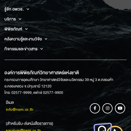
รู้จัก อพวช.
บริการ
พิพิธภัณฑ์
คลังความรู้และงานวิจัย
กิจกรรมและข่าวสาร
องค์การพิพิธภัณฑ์วิทยาศาสตร์แห่งชาติ
กระทรวงการอุดมศึกษา วิทยาศาสตร์วิจัยและนวัตกรรม 39 หมู่ 3 ต.คลองห้า
อ.คลองหลวง จ.ปทุมธานี 12120
โทร: 02577-9999, แฟกซ์ 02577-9900
อีเมล
info@nsm.or.th
(สำหรับรับ-ส่งหนังสือราชการ)
saraban@nsm.or.th