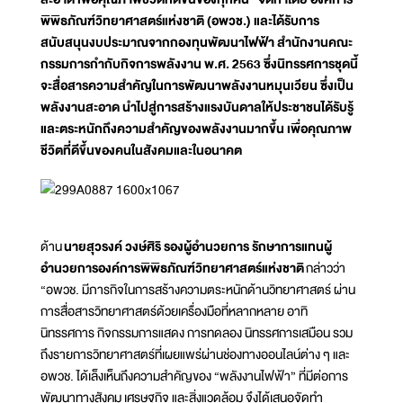
พิพิธภัณฑ์วิทยาศาสตร์แห่งชาติ (อพวช.) และได้รับการ
สนับสนุนงบประมาณจากกองทุนพัฒนาไฟฟ้า สำนักงานคณะ
กรรมการกำกับกิจการพลังงาน พ.ศ. 2563 ซึ่งนิทรรศการชุดนี้
จะสื่อสารความสำคัญในการพัฒนาพลังงานหมุนเวียน ซึ่งเป็น
พลังงานสะอาด นำไปสู่การสร้างแรงบันดาลให้ประชาชนได้รับรู้
และตระหนักถึงความสำคัญของพลังงานมากขึ้น เพื่อคุณภาพ
ชีวิตที่ดีขึ้นของคนในสังคมและในอนาคต
ด้าน
นายสุวรงค์ วงษ์ศิริ รองผู้อำนวยการ รักษาการแทนผู้
อำนวยการองค์การพิพิธภัณฑ์วิทยาศาสตร์แห่งชาติ
กล่าวว่า
“อพวช. มีภารกิจในการสร้างความตระหนักด้านวิทยาศาสตร์ ผ่าน
การสื่อสารวิทยาศาสตร์ด้วยเครื่องมือที่หลากหลาย อาทิ
นิทรรศการ กิจกรรมการแสดง การทดลอง นิทรรศการเสมือน รวม
ถึงรายการวิทยาศาสตร์ที่เผยแพร่ผ่านช่องทางออนไลน์ต่าง ๆ และ
อพวช. ได้เล็งเห็นถึงความสำคัญของ “พลังงานไฟฟ้า” ที่มีต่อการ
พัฒนาทางสังคม เศรษฐกิจ และสิ่งแวดล้อม จึงได้เสนอจัดทำ