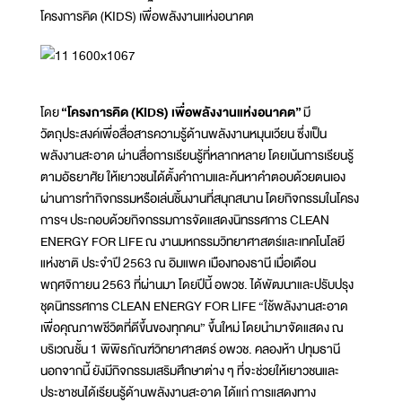
โครงการคิด (KIDS) เพื่อพลังงานแห่งอนาคต
โดย
“โครงการคิด (KIDS) เพื่อพลังงานแห่งอนาคต”
มี
วัตถุประสงค์เพื่อสื่อสารความรู้ด้านพลังงานหมุนเวียน ซึ่งเป็น
พลังงานสะอาด ผ่านสื่อการเรียนรู้ที่หลากหลาย โดยเน้นการเรียนรู้
ตามอัธยาศัย ให้เยาวชนได้ตั้งคำถามและค้นหาคำตอบด้วยตนเอง
ผ่านการทำกิจกรรมหรือเล่นชิ้นงานที่สนุกสนาน โดยกิจกรรมในโครง
การฯ ประกอบด้วยกิจกรรมการจัดแสดงนิทรรศการ CLEAN
ENERGY FOR LIFE ณ งานมหกรรมวิทยาศาสตร์และเทคโนโลยี
แห่งชาติ ประจำปี 2563 ณ อิมแพค เมืองทองธานี เมื่อเดือน
พฤศจิกายน 2563 ที่ผ่านมา โดยปีนี้ อพวช. ได้พัฒนาและปรับปรุง
ชุดนิทรรศการ CLEAN ENERGY FOR LIFE “ใช้พลังงานสะอาด
เพื่อคุณภาพชีวิตที่ดีขึ้นของทุกคน” ขึ้นใหม่ โดยนำมาจัดแสดง ณ
บริเวณชั้น 1 พิพิธภัณฑ์วิทยาศาสตร์ อพวช. คลองห้า ปทุมธานี
นอกจากนี้ ยังมีกิจกรรมเสริมศึกษาต่าง ๆ ที่จะช่วยให้เยาวชนและ
ประชาชนได้เรียนรู้ด้านพลังงานสะอาด ได้แก่ การแสดงทาง