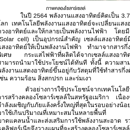
ภาพคลองโซลาร์เซลล์
ในปี 2564 พลังงานแสงอาทิตย์คิดเป็น 3.7
โลก เทคโนโลยีพลังงานแสงอาทิตย์จะเปลี่ยนแสงอาท
ดวงอาทิตย์และให้กลายเป็นพลังงานไฟฟ้า โดยมีเ
(Solar cell) เป็นอุปกรณ์สำคัญ เซลล์แสงอาทิตย์ม
แสงอาทิตย์ให้เป็นพลังงานไฟฟ้า ทำมาจากสารกึ
พิเศษ กระแสไฟฟ้าที่ผลิตได้จากเซลล์แสงอาทิ
สามารถนำมาใช้ประโยชน์ได้ทันที ทั้งนี้ ความ
พลังงานแสดงอาทิตย์ขึ้นอยู่กับวัสดุมที่ใช้ทำสา
เช่น ความร้อน สิ่งสกปรก และร่มเงา
ตัวอย่างการใช้ประโยชน์จากเทคโนโลยีพลัง
การสร้างคลองโซลาร์เซลล์ในสหรัฐอเมริกา เนื่อง
กำลังเผชิญกับภัยแล้งครั้งใหญ่ที่สุดในรอบอย่างน้อ
มาใช้เกินปริมาณที่เหมาะสมในหลายพื้นที่ ดังน
ขาดแคลนน้ำและส่งเสริมการใช้พลังงานสะอาด รวม
แคลิฟอร์เนียจึงวางแผนที่จะสร้างคลองโซลาร์เซลล์ 