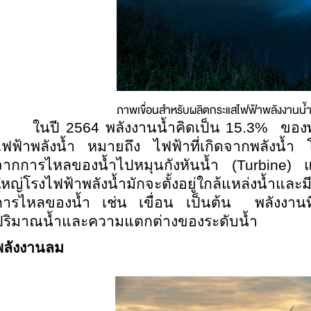
ภาพเขื่อนสำหรับผลิตกระแสไฟฟ้าพลังงานน
ในปี 2564 พลังงานน้ำคิดเป็น 15.3% ของพลั
ไฟฟ้าพลังน้ำ หมายถึง ไฟฟ้าที่เกิดจากพลังน้ำ โ
จากการไหลของน้ำไปหมุนกังหันน้ำ (
Turbine) แ
หญ่โรงไฟฟ้าพลังน้ำมักจะตั้งอยู่ใกล้แหล่งน้ำและมีส
การไหลของน้ำ เช่น เขื่อน เป็นต้น พลังงานที่ได
ปริมาณน้ำและความแตกต่างของระดับน้ำ
พลังงานลม