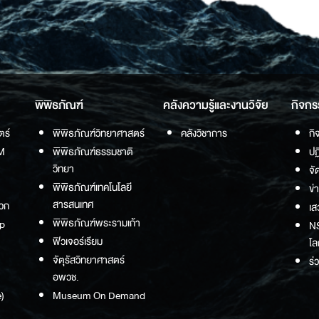
พิพิธภัณฑ์
คลังความรู้และงานวิจัย
กิจกร
ตร์
พิพิธภัณฑ์วิทยาศาสตร์
คลังวิชาการ
กิ
M
พิพิธภัณฑ์ธรรมชาติ
ปฏ
วิทยา
จั
พิพิธภัณฑ์เทคโนโลยี
ข่
สารสนเทศ
วก
เส
พิพิธภัณฑ์พระรามเก้า
p
NS
ฟิวเจอร์เรียม
โล
จัตุรัสวิทยาศาสตร์
ร่
อพวช.
)
Museum On Demand