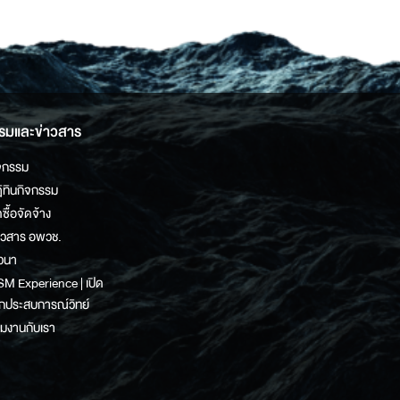
รมและข่าวสาร
จกรรม
ิทินกิจกรรม
ดซื้อจัดจ้าง
าวสาร อพวช.
วนา
M Experience | เปิด
กประสบการณ์วิทย์
วมงานกับเรา