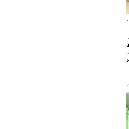
1
L
เ
ส
ร
จ