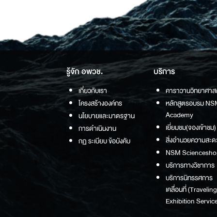
รู้จัก อพวช.
บริการ
เกี่ยวกับเรา
คาราวานวิทยาศาส
โครงสร้างองค์กร
หลักสูตรอบรม NS
Academy
นโยบายและมาตรฐาน
เยี่ยมชม(จองเข้าชม)
การดำเนินงาน
สิ่งอำนวยความสะด
กฏ ระเบียบ ข้อบังคับ
NSM Sciencesho
บริการทางวิชาการ
บริการนิทรรศการ
เคลื่อนที่ (Traveling
Exhibition Service