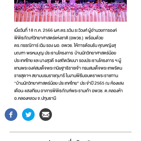
เมื่อวันที่ 18 ก.ค. 2566 ผศ.ดร.รวิน ระวิวงศ์ ผู้อำนวยการองค์
พิพิธภัณฑ์วิทยาศาสตร์แห่งชาติ (อพวช.) พร้อมด้วย
ดร.กรรณิการ์ เฉิน รอง ผอ. อพวช. ให้การต้อนรับ คุณหญิงสุ
มณฑา พรหมบุญ ประธานโครงการ บ้านนักวิทยาศาสตร์น้อย
ประเทศไทย และนางสุวดี จงสถิตวัฒนา รองประธานโครงการ ฯ ผู้
แทนพระองค์สมเด็จพระกนิษฐาธิราชเจ้า กรมสมเด็จพระเทพรัตน
ราชสุดาฯ สยามบรมราชกุมารี ในงานพิธีมอบตราพระราชทาน
"บ้านนักวิทยาศาสตร์น้อย ประเทศไทย” ประจำปี 2565 ณ ห้องแสง
เดือน-แสงเทียน อาคารพิพิธภัณฑ์พระรามเก้า อพวช. ต.คลองห้า
อ.คลองหลวง จ.ปทุมธานี