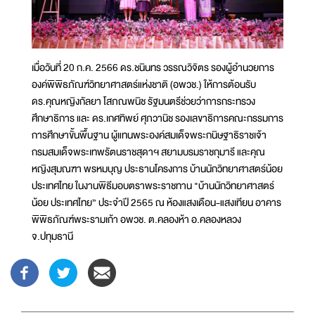
เมื่อวันที่ 20 ก.ค. 2566 ดร.ชนินทร วรรณวิจิตร รองผู้อำนวยการ
องค์พิพิธภัณฑ์วิทยาศาสตร์แห่งชาติ (อพวช.) ให้การต้อนรับ
ดร.คุณหญิงกัลยา โสภณพนิช รัฐมนตรีช่วยว่าการกระทรวง
ศึกษาธิการ และ ดร.เกศทิพย์ ศุภวานิช รองเลขาธิการคณะกรรมการ
การศึกษาขั้นพื้นฐาน ผู้แทนพระองค์สมเด็จพระกนิษฐาธิราชเจ้า
กรมสมเด็จพระเทพรัตนราชสุดาฯ สยามบรมราชกุมารี และคุณ
หญิงสุมณฑา พรหมบุญ ประธานโครงการ บ้านนักวิทยาศาสตร์น้อย
ประเทศไทย ในงานพิธีมอบตราพระราชทาน "บ้านนักวิทยาศาสตร์
น้อย ประเทศไทย” ประจำปี 2565 ณ ห้องแสงเดือน-แสงเทียน อาคาร
พิพิธภัณฑ์พระรามเก้า อพวช. ต.คลองห้า อ.คลองหลวง
จ.ปทุมธานี