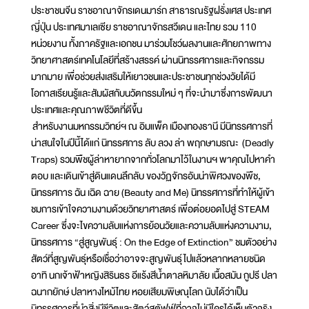
ประชาชนจีน ราชอาณาจักรเดนมาร์ก สาธารณรัฐฝรั่งเศส ประเทศ
ญี่ปุ่น ประเทศมาเลเซีย ราชอาณาจักรสวีเดน และไทย รวม 110
หน่วยงาน ทั้งภาครัฐและเอกชน มาร่วมโชว์ผลงานและศักยภาพทาง
วิทยาศาสตร์เทคโนโลยีที่สร้างสรรค์ ผ่านนิทรรศการและกิจกรรม
มากมาย เพื่อช่วยส่งเสริมให้เยาวชนและประชาชนทุกช่วงวัยได้มี
โอกาสเรียนรู้และสัมผัสกับนวัตกรรมใหม่ ๆ ที่จะนำมาซึ่งการพัฒนา
ประเทศและคุณภาพชีวิตที่ดีขึ้น
สำหรับงานมหกรรมวิทย์ฯ ณ อิมแพ็ค เมืองทองธานี มีนิทรรศการที่
น่าสนใจในปีนี้ได้แก่ นิทรรศการ ลับ ลวง ล่า พฤกษามรณะ (Deadly
Traps) รวมพืชผู้ล่าหายากจากทั่วโลกมาไว้ในงานฯ พาคุณไปหาคำ
ตอบ และเดินเข้าสู่ดินแดนลึกลับ ของวัฏจักรอันน่าพิศวงของพืช,
นิทรรศการ ฉัน เฉิด ฉาย (Beauty and Me) นิทรรศการที่ทำให้ผู้เข้า
ชมการเข้าใจความงามด้วยวิทยาศาสตร์ เพื่อต่อยอดไปสู่ STEAM
Career ซึ่งจะไขความลับแห่งการย้อนวัยและความลับแห่งความงาม,
นิทรรศการ “สู่สูญพันธุ์ : On the Edge of Extinction” ชมตัวอย่าง
สัตว์ที่สูญพันธุ์หรือเชื่อว่าอาจจะสูญพันธุ์ไปแล้วหลากหลายชนิด
อาทิ นกเจ้าฟ้าหญิงสิรินธร อีแร้งสีน้ำตาลหิมาลัย เนื้อสมัน กูปรี ปลา
ฉนากยักษ์ ปลาหางไหม้ไทย หอยเสียมพิษณุโลก นับได้ว่าเป็น
นิทรรศการที่นำสิ่งมีชีวิตและสัตว์สตัฟฟ์ที่อาจไม่มีใครได้เห็นตัวจริง