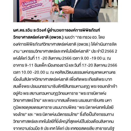
ผศ.ดร.รวิน ระวิวงศ์ ผู้อำนวยการองค์การพิพิธภัณฑ์
วิทยาศาสตร์แห่งชาติ (อพวช.)
เผยว่า “กระทรวง อว. โดย
องค์การพิพิธภัณฑ์วิทยาศาสตร์แห่งชาติ (อพวช.) ได้ดำเนินการจัด
งาน “มหกรรมวิทยาศาสตร์และเทคโนโลยีแห่งชาติ” ประจำปี 2566 2
แห่งได้แก่ วันที่ 11 -20 สิงหาคม 2566 เวลา 9.00 -19 00 น. ณ
อาคาร 9-11 อิมแพ็ค เมืองทองธานี และวันที่ 17-20 สิงหาคม 2566
เวลา 10.00 -20.00 น. ณ หอศิลปวัฒนธรรมแห่งกรุงเทพมหานคร
เนื่องในสัปดาห์วิทยาศาสตร์แห่งชาติ เพื่อเทิดพระเกียรติพระบาท
สมเด็จพระปรเมนทรรามาธิบดีศรีสินทรมหามงกุฏ พระจอมเกล้าเจ้า
อยู่หัว พระสยามเทวมหามกุฏวิทยมหาราช “พระราชบิดาแห่ง
วิทยาศาสตร์ไทย” และพระบาทสมเด็จพระบรมชนกาธิเบศร มหา
ภูมิพลอดุลยเดชมหาราช บรมนาถบพิตร “พระบิดาแห่งเทคโนโลยี
ของไทย” และ “พระบิดาแห่งนวัตกรรมไทย” ซึ่งถือเป็นกิจกรรมทาง
วิทยาศาสตร์และเทคโนโลยีที่ยิ่งใหญ่ที่สุดแห่งปีในช่วงเดือนสิงหาคม
จากความร่วมมือ 8 ประเทศ ได้แก่ ประเทศออสเตรเลีย สาธารณรัฐ