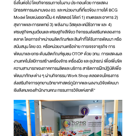
ยิ่งขึ้นต่อไป โดยกิจกรรมภายในงาน ประกอบด้วย การแสดง
นิทรรศการผลงานของ อว. และหน่วยงานที่เกี่ยวข้อง ภายใต้ BCG
Model โดยแบ่งออกเป็น 4 คลัสเตอร์ ได้แก่ 1) เกษตรและอาหาร 2)
สุขภาพและการแพทย์ 3) พลังงาน วัสดุและเคมีชีวภาพ และ 4)
เศรษฐกิจหมุนเวียนและเศรษฐกิจสีเขียว กิจกรรมส่งเสริมทดลองการ
ตลาด โดยการจำหน่ายผลิตภัณฑ์และสินค้าที่ได้รับการพัฒนา หรือ
สนับสนุน โดย อว. หรือหน่วยงานเครือข่าย การเจรจาธุรกิจ การ
พัฒนาและยกระดับผลิตภัณฑ์ชุมชน OTOP ด้วย วทน. การแสดงผล
งานเทคโนโลยีการสร้างเครื่องจักร เครื่องมือ และอุปกรณ์ เพื่อเพิ่มขีด
ความสามารถของภาคการผลิตและบริการ สาธิตการฝึกปฏิบัติเพื่อ
พัฒนาทักษะต่าง ๆ ผ่านกิจกรรม Work Shop ตลอดจนโครงการ
ส่งเสริมกิจการอุทยานวิทยาศาสตร์ภูมิภาคและผลงานวิจัยพัฒนา
เชิงสังคมของสำนักงานคณะกรรมการวิจัยแห่งชาติ”