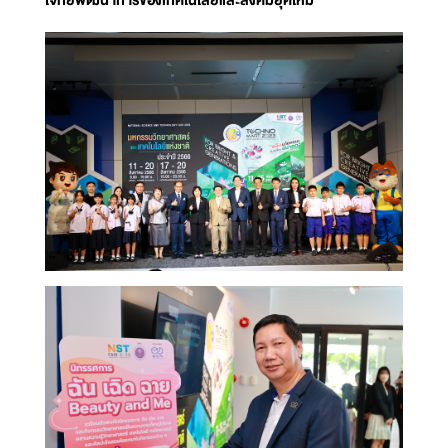
โจทย์พัฒนาการของเทคโนโลยีและสังคมยุคใหม่