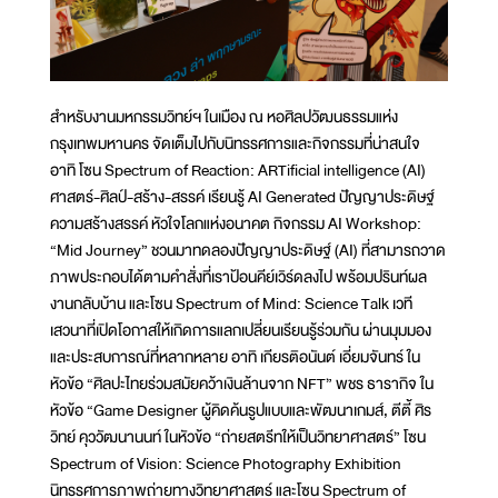
สำหรับงานมหกรรมวิทย์ฯ ในเมือง ณ หอศิลปวัฒนธรรมแห่ง
กรุงเทพมหานคร จัดเต็มไปกับนิทรรศการและกิจกรรมที่น่าสนใจ
อาทิ โซน Spectrum of Reaction: ARTificial intelligence (AI)
ศาสตร์-ศิลป์-สร้าง-สรรค์ เรียนรู้ AI Generated ปัญญาประดิษฐ์
ความสร้างสรรค์ หัวใจโลกแห่งอนาคต กิจกรรม AI Workshop:
“Mid Journey” ชวนมาทดลองปัญญาประดิษฐ์ (AI) ที่สามารถวาด
ภาพประกอบได้ตามคำสั่งที่เราป้อนคีย์เวิร์ดลงไป พร้อมปรินท์ผล
งานกลับบ้าน และโซน Spectrum of Mind: Science Talk เวที
เสวนาที่เปิดโอกาสให้เกิดการแลกเปลี่ยนเรียนรู้ร่วมกัน ผ่านมุมมอง
และประสบการณ์ที่หลากหลาย อาทิ เกียรติอนันต์ เอี่ยมจันทร์ ใน
หัวข้อ “ศิลปะไทยร่วมสมัยคว้าเงินล้านจาก NFT” พชร ธารากิจ ใน
หัวข้อ “Game Designer ผู้คิดค้นรูปแบบและพัฒนาเกมส์, ตีตี้ ศิร
วิทย์ คุววัฒนานนท์ ในหัวข้อ “ถ่ายสตรีทให้เป็นวิทยาศาสตร์” โซน
Spectrum of Vision: Science Photography Exhibition
นิทรรศการภาพถ่ายทางวิทยาศาสตร์ และโซน Spectrum of