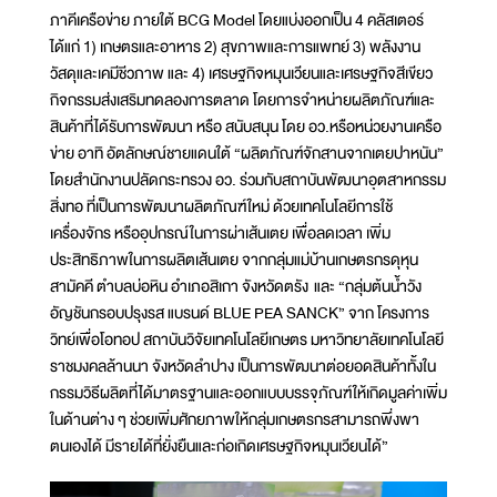
ภาคีเครือข่าย ภายใต้ BCG Model โดยแบ่งออกเป็น 4 คลัสเตอร์
ได้แก่ 1) เกษตรและอาหาร 2) สุขภาพและการแพทย์ 3) พลังงาน
วัสดุและเคมีชีวภาพ และ 4) เศรษฐกิจหมุนเวียนและเศรษฐกิจสีเขียว
กิจกรรมส่งเสริมทดลองการตลาด โดยการจำหน่ายผลิตภัณฑ์และ
สินค้าที่ได้รับการพัฒนา หรือ สนับสนุน โดย อว.หรือหน่วยงานเครือ
ข่าย อาทิ อัตลักษณ์ชายแดนใต้ “ผลิตภัณฑ์จักสานจากเตยปาหนัน”
โดยสำนักงานปลัดกระทรวง อว. ร่วมกับสถาบันพัฒนาอุตสาหกรรม
สิ่งทอ ที่เป็นการพัฒนาผลิตภัณฑ์ใหม่ ด้วยเทคโนโลยีการใช้
เครื่องจักร หรืออุปกรณ์ในการผ่าเส้นเตย เพื่อลดเวลา เพิ่ม
ประสิทธิภาพในการผลิตเส้นเตย จากกลุ่มแม่บ้านเกษตรกรดุหุน
สามัคคี ตำบลบ่อหิน อำเภอสิเกา จังหวัดตรัง และ “กลุ่มต้นน้ำวัง
อัญชันกรอบปรุงรส แบรนด์ BLUE PEA SANCK” จาก โครงการ
วิทย์เพื่อโอทอป สถาบันวิจัยเทคโนโลยีเกษตร มหาวิทยาลัยเทคโนโลยี
ราชมงคลล้านนา จังหวัดลำปาง เป็นการพัฒนาต่อยอดสินค้าทั้งใน
กรรมวิธีผลิตที่ได้มาตรฐานและออกแบบบรรจุภัณฑ์ให้เกิดมูลค่าเพิ่ม
ในด้านต่าง ๆ ช่วยเพิ่มศักยภาพให้กลุ่มเกษตรกรสามารถพึ่งพา
ตนเองได้ มีรายได้ที่ยั่งยืนและก่อเกิดเศรษฐกิจหมุนเวียนได้”