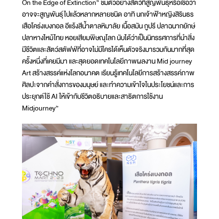
On the Edge of Extinction” ชมตัวอย่างสัตว์ที่สูญพันธุ์หรือเชื่อว่า
อาจจะสูญพันธุ์ไปแล้วหลากหลายชนิด อาทิ นกเจ้าฟ้าหญิงสิรินธร
เสือโคร่งเบงกอล อีแร้งสีน้ำตาลหิมาลัย เนื้อสมัน กูปรี ปลาฉนากยักษ์
ปลาหางไหม้ไทย หอยเสียมพิษณุโลก นับได้ว่าเป็นนิทรรศการที่นำสิ่ง
มีชีวิตและสัตว์สตัฟฟ์ที่อาจไม่มีใครได้เห็นตัวจริงมารวมกันมากที่สุด
ครั้งหนึ่งที่เคยมีมา และสุดยอดเทคโนโลยีภาพผลงาน Mid journey
Art สร้างสรรค์แห่งโลกอนาคต เรียนรู้เทคโนโลยีการสร้างสรรค์ภาพ
ศิลปะจากคำสั่งการของมนุษย์ และทำความเข้าใจในประโยชน์และการ
ประยุกต์ใช้ AI ให้เข้ากับชีวิตอธิบายและสาธิตการใช้งาน
Midjourney”