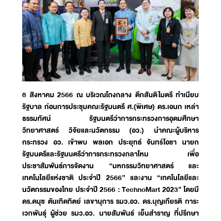
8 สิงหาคม 2566 ณ บริเวณโถงกลาง ตึกสันติไมตรี ทำเนียบ
รัฐบาล ก่อนการประชุมคณะรัฐมนตรี ศ.(พิเศษ) ดร.เอนก เหล่า
ธรรมทัศน์ รัฐมนตรีว่าการกระทรวงการอุดมศึกษา
วิทยาศาสตร์ วิจัยและนวัตกรรม (อว.) นำคณะผู้บริหาร
กระทรวง อว. เข้าพบ พลเอก ประยุทธ์ จันทร์โอชา นายก
รัฐมนตรีและรัฐมนตรีว่าการกระทรวงกลาโหม เพื่อ
ประชาสัมพันธ์การจัดงาน “มหกรรมวิทยาศาสตร์ และ
เทคโนโลยีแห่งชาติ ประจำปี 2566” และงาน “เทคโนโลยีและ
นวัตกรรมของไทย ประจำปี 2566 : TechnoMart 2023” โดยมี
ดร.ดนุช ตันเทิดทิตย์ เลขานุการ รมว.อว. ดร.บุญเกียรติ การะ
เวกพันธุ์ ผู้ช่วย รมว.อว. นายสัมพันธ์ เย็นสําราญ ที่ปรึกษา