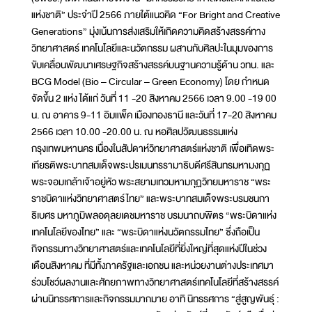
แห่งชาติ” ประจำปี 2566 ภายใต้แนวคิด “For Bright and Creative
Generations” มุ่งเน้นการส่งเสริมให้เกิดความคิดสร้างสรรค์ทาง
วิทยาศาสตร์ เทคโนโลยีและนวัตกรรม ผสานกับศิลปะในมุมของการ
ขับเคลื่อนพัฒนาเศรษฐกิจสร้างสรรค์บนฐานความรู้ด้าน วทน. และ
BCG Model (Bio – Circular – Green Economy) โดย กำหนด
จัดขึ้น 2 แห่ง ได้แก่ วันที่ 11 -20 สิงหาคม 2566 เวลา 9.00 -19 00
น. ณ อาคาร 9-11 อิมแพ็ค เมืองทองธานี และวันที่ 17-20 สิงหาคม
2566 เวลา 10.00 -20.00 น. ณ หอศิลปวัฒนธรรมแห่ง
กรุงเทพมหานคร เนื่องในสัปดาห์วิทยาศาสตร์แห่งชาติ เพื่อเทิดพระ
เกียรติพระบาทสมเด็จพระปรเมนทรรามาธิบดีศรีสินทรมหามงกุฏ
พระจอมเกล้าเจ้าอยู่หัว พระสยามเทวมหามกุฏวิทยมหาราช “พระ
ราชบิดาแห่งวิทยาศาสตร์ไทย” และพระบาทสมเด็จพระบรมชนกา
ธิเบศร มหาภูมิพลอดุลยเดชมหาราช บรมนาถบพิตร “พระบิดาแห่ง
เทคโนโลยีของไทย” และ “พระบิดาแห่งนวัตกรรมไทย” ซึ่งถือเป็น
กิจกรรมทางวิทยาศาสตร์และเทคโนโลยีที่ยิ่งใหญ่ที่สุดแห่งปีในช่วง
เดือนสิงหาคม ที่มีทั้งภาครัฐและเอกชน และหน่วยงานต่างประเทศมา
ร่วมโชว์ผลงานและศักยภาพทางวิทยาศาสตร์เทคโนโลยีที่สร้างสรรค์
ผ่านนิทรรศการและกิจกรรมมากมาย อาทิ นิทรรศการ “สู่สูญพันธุ์ :