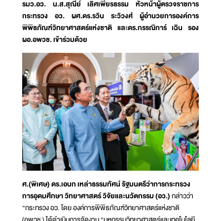
รมว.อว. น.ส.สุณีย์ เลิศเพียรธรรม หัวหน้าผู้ตรวจราชการ
กระทรวง อว. ผศ.ดร.รวิน ระวิวงศ์ ผู้อำนวยการองค์การ
พิพิธภัณฑ์วิทยาศาสตร์แห่งชาติ และดร.กรรณิการ์ เฉิน รอง
ผอ.อพวช. เข้าร่วมด้วย
ศ.(พิเศษ) ดร.เอนก เหล่าธรรมทัศน์ รัฐมนตรีว่าการกระทรวง
การอุดมศึกษา วิทยาศาสตร์ วิจัยและนวัตกรรม (อว.)
กล่าวว่า
“กระทรวง อว. โดย องค์การพิพิธภัณฑ์วิทยาศาสตร์แห่งชาติ
(อพวช.) ได้ดำเนินการจัดงาน “มหกรรมวิทยาศาสตร์และเทคโนโลยี