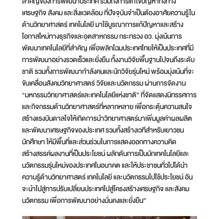
สำคัญของการพัฒนาประเทศ รวมถึงการแก้ไขปัญหาทั้งทาง
เศรษฐกิจ สังคม และสิ่งแวดล้อม ที่ปัจจุบันจำเป็นต้องอาศัยความรู้ใน
ด้านวิทยาศาสตร์ เทคโนโลยี มาใช้บูรณาการแก้ปัญหาและสร้าง
โอกาสใหม่ทางธุรกิจและอุตสาหกรรม กระทรวง อว. มุ่งเน้นการ
พัฒนาเทคโนโลยีที่สำคัญ เพื่อพลิกโฉมประเทศไทยให้เป็นประเทศที่มี
การพัฒนาอย่างรวดเร็วและยั่งยืน ทั้งงานวิจัยพื้นฐานไปจนถึงระดับ
ชาติ รวมทั้งการพัฒนากำลังคนและนักวิจัยรุ่นใหม่ พร้อมมุ่งเน้นที่จะ
ขับเคลื่อนสังคมวิทยาศาสตร์ วิจัยและนวัตกรรม ผ่านการจัดงาน
“มหกรรมวิทยาศาสตร์และเทคโนโลยีแห่งชาติ” ที่จัดแสดงนิทรรศการ
และกิจกรรมด้านวิทยาศาสตร์ที่หลากหลาย เพื่อกระตุ้นความสนใจ
สร้างแรงบันดาลใจให้เกิดการนำวิทยาศาสตร์มาเพิ่มมูลค่าผลผลิต
และพัฒนาเศรษฐกิจของประเทศ รวมทั้งสร้างเวทีสำหรับเยาวชน
นักศึกษา ให้มีพื้นที่และส่วนร่วมในการแสดงออกทางความคิด
สร้างสรรค์ผลงานที่เป็นประโยชน์ ผลักดันการเป็นนักเทคโนโลยีและ
นวัตกรรมรุ่นใหม่ของประเทศในอนาคต และให้ประชาชนทั่วไปได้นำ
ความรู้ด้านวิทยาศาสตร์ เทคโนโลยี และนวัตกรรมไปใช้ประโยชน์ อัน
จะนำไปสู่การปรับเปลี่ยนประเทศไปสู่โครงสร้างเศรษฐกิจ และสังคม
นวัตกรรม เพื่อการพัฒนาอย่างมั่นคงและยั่งยืน”