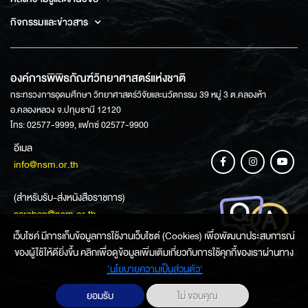
กิจกรรมและข่าวสาร
องค์การพิพิธภัณฑ์วิทยาศาสตร์แห่งชาติ
กระทรวงการอุดมศึกษา วิทยาศาสตร์วิจัยและนวัตกรรม 39 หมู่ 3 ต.คลองห้า
อ.คลองหลวง จ.ปทุมธานี 12120
โทร: 02577-9999, แฟกซ์ 02577-9900
อีเมล
info@nsm.or.th
(สำหรับรับ-ส่งหนังสือราชการ)
saraban@nsm.or.th
เว็บไซค์ มีการเก็บข้อมูลการใช้งานเว็บไซต์ (Cookies) เพื่อพัฒนาประสบการณ์
ของผู้ใช้ให้ดียิ่งขึ้น คลิกเพื่อดูข้อมูลเพิ่มเติมเกี่ยวกับการใช้คุกกี้ของเราผ่านทาง
ช่องทางการสอบถามข้อมูล
‘นโยบายความเป็นส่วนตัว'
ยอมรับ
ไม่ ขอบคุณ