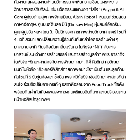
กับงานแสดงผลงานด้านนวัตกรรม จะเห็นความเชื่อมโยงระหว่าง
วิทยาศาสตร์กับศิลปะ เช่น นวัตกรรมแชทบอท “ใส่ใจ” (Psyjai) & AI-
Care ผู้ช่วยด้านสุขภาพจิตเสมือน, Ajarn Robot1 หุ่นยนต์ช่วยสอน
ภาษาอังกฤษ, หุ่นยนต์ดินสอ มินิ (Dinsaw Mini) หุ่นยนต์อัจฉริยะ
ดูแลผู้สูงวัย ฯลฯ โซน 3. เป็นนิทรรศการภาพถ่ายวิทยาศาสตร์ โซนที่
4. เวทีเสวนาแลกเปลี่ยนความรู้ร่วมกันกับเหล่าไอดอลด้านต่าง ๆ
มากมาย อาทิ เกียรติอนันต์ เอี่ยมจันทร์ ในหัวข้อ “NFT กับการ
บาลานซ์ ระหว่างการสร้างสรรค์ และการสร้างมูลค่า” พชร ธารากิจ
ในหัวข้อ “วิทยาศาสตร์กับการพัฒนาเกม”, ตีตี้ ศิรวิทย์ คุววัฒนา
นนท์ ในหัวข้อ “ติวเตอร์ฟิสิกส์ถ่ายภาพอย่างไร” เป็นต้น และสุดท้าย
กับโซนที่ 5 วัยรุ่นต้องมาเช็คอิน เพราะมีทั้งเวิร์กช้อปวิทยาศาสตร์ที่น่า
สนใจ ร่วมช็อปชิมอาหารเก๋ ๆ รสชาติอร่อยจาก Food Truck ชื่อดัง
พร้อมดื่มด่ำกับเสียงเพลงจากวงดนตรีแนวอินดี้มากมายบริเวณลาน
หน้าหอศิลปกรุงเทพฯ