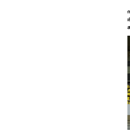
ก
เ
ส