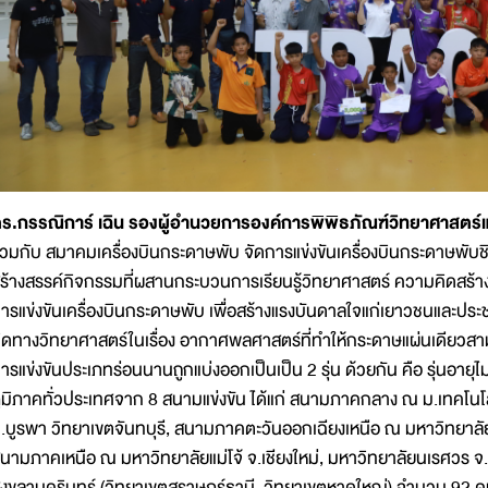
ร.กรรณิการ์ เฉิน รองผู้อำนวยการองค์การพิพิธภัณฑ์วิทยาศาสตร์
่วมกับ สมาคมเครื่องบินกระดาษพับ จัดการแข่งขันเครื่องบินกระดาษพับชิงแช
ร้างสรรค์กิจกรรมที่ผสานกระบวนการเรียนรู้วิทยาศาสตร์ ความคิดสร้า
ารแข่งขันเครื่องบินกระดาษพับ เพื่อสร้างแรงบันดาลใจแก่เยาวชนและปร
ิดทางวิทยาศาสตร์ในเรื่อง อากาศพลศาสตร์ที่ทำให้กระดาษแผ่นเดียวสาม
ารแข่งขันประเภทร่อนนานถูกแบ่งออกเป็นเป็น 2 รุ่น ด้วยกัน คือ รุ่นอายุไม่เ
ูมิภาคทั่วประเทศจาก 8 สนามแข่งขัน ได้แก่ สนามภาคกลาง ณ ม.เทคโ
.บูรพา วิทยาเขตจันทบุรี, สนามภาคตะวันออกเฉียงเหนือ ณ มหาวิทยา
นามภาคเหนือ ณ มหาวิทยาลัยแม่โจ้ จ.เชียงใหม่, มหาวิทยาลัยนเรศวร 
งขลานครินทร์ (วิทยาเขตสุราษฎร์ธานี, วิทยาเขตหาดใหญ่) จำนวน 92 คน จ