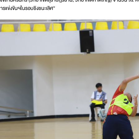
ารแข่งขันฯในรอบชิงชนะเลิศ”