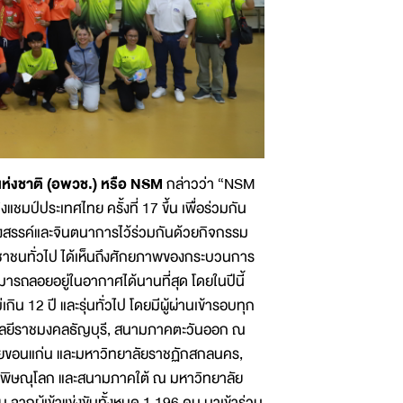
แห่งชาติ (อพวช.) หรือ NSM
กล่าวว่า “NSM
มป์ประเทศไทย ครั้งที่ 17 ขึ้น เพื่อร่วมกัน
งสรรค์และจินตนาการไว้ร่วมกันด้วยกิจกรรม
ะชาชนทั่วไป ได้เห็นถึงศักยภาพของกระบวนการ
ารถลอยอยู่ในอากาศได้นานที่สุด โดยในปีนี้
กิน 12 ปี และรุ่นทั่วไป โดยมีผู้ผ่านเข้ารอบทุก
นโลยีราชมงคลธัญบุรี, สนามภาคตะวันออก ณ
ลัยขอนแก่น และมหาวิทยาลัยราชฏักสกลนคร,
จ.พิษณุโลก และสนามภาคใต้ ณ มหาวิทยาลัย
ากผู้เข้าแข่งขันทั้งหมด 1,196 คน มาเข้าร่วม