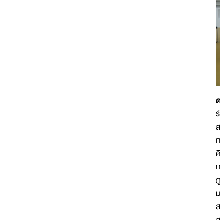
ด
ร
ส
ก
ค
ก
ภ
ม
ส
ส