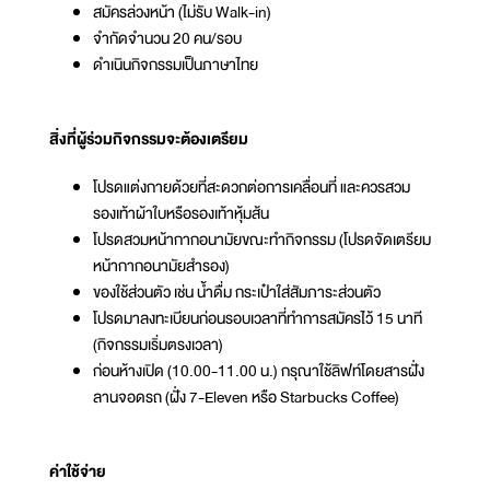
สมัครล่วงหน้า (ไม่รับ Walk-in)
จำกัดจำนวน 20 คน/รอบ
ดำเนินกิจกรรมเป็นภาษาไทย
สิ่งที่ผู้ร่วมกิจกรรมจะต้องเตรียม
โปรดแต่งกายด้วยที่สะดวกต่อการเคลื่อนที่ และควรสวม
รองเท้าผ้าใบหรือรองเท้าหุ้มส้น
โปรดสวมหน้ากากอนามัยขณะทำกิจกรรม (โปรดจัดเตรียม
หน้ากากอนามัยสำรอง)
ของใช้ส่วนตัว เช่น น้ำดื่ม กระเป๋าใส่สัมภาระส่วนตัว
โปรดมาลงทะเบียนก่อนรอบเวลาที่ทำการสมัครไว้ 15 นาที
(กิจกรรมเริ่มตรงเวลา)
ก่อนห้างเปิด (10.00-11.00 น.) กรุณาใช้ลิฟท์โดยสารฝั่ง
ลานจอดรถ (ฝั่ง 7-Eleven หรือ Starbucks Coffee)
ค่าใช้จ่าย