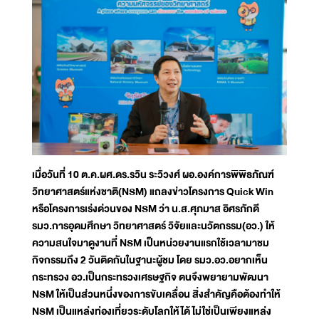
เมื่อวันที่ 10 ต.ค.ผศ.ดร.รวิน ระวิวงศ์ ผอ.องค์การพิพิธภัณฑ์
วิทยาศาสตร์แห่งชาติ(NSM) แถลงข่าวโครงการ Quick Win
หรือโครงการเร่งด่วนของ NSM ว่า น.ส.ศุภมาส อิศรภักดี
รมว.การอุดมศึกษา วิทยาศาสตร์ วิจัยและนวัตกรรม(อว.) ให้
ความสนใจมาดูงานที่ NSM เป็นหน่วยงานแรกใช้เวลามาชม
กิจกรรมถึง 2 วันติดกันในฐานะผู้ชม โดย รมว.อว.อยากเห็น
กระทรวง อว.เป็นกระทรวงเศรษฐกิจ ตนจึงพยายามพัฒนา
NSM ให้เป็นส่วนหนึ่งของการขับเคลื่อน สิ่งสำคัญคือต้องทำให้
NSM เป็นแหล่งท่องเที่ยวระดับโลกให้ได้ ไม่ใช่เป็นเพียงแหล่ง