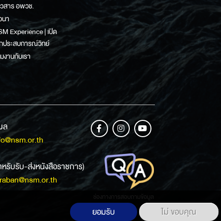
าวสาร อพวช.
วนา
M Experience | เปิด
กประสบการณ์วิทย์
วมงานกับเรา
เมล
fo@nsm.or.th
ำหรับรับ-ส่งหนังสือราชการ)
raban@nsm.or.th
ช่องทางการสอบถามข้อมูล
ยอมรับ
ไม่ ขอบคุณ