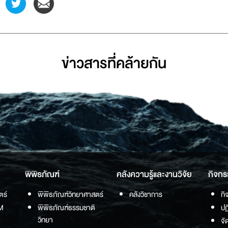
ข่าวสารที่่คล้ายกัน
พิพิธภัณฑ์
คลังความรู้และงานวิจัย
กิจกร
ตร์
พิพิธภัณฑ์วิทยาศาสตร์
คลังวิชาการ
กิ
M
พิพิธภัณฑ์ธรรมชาติ
ปฏ
วิทยา
จั