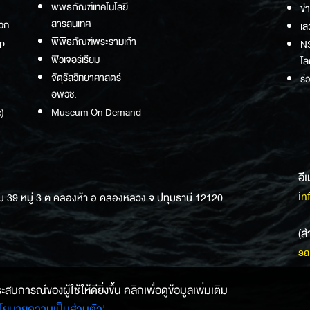
พิพิธภัณฑ์เทคโนโลยี
ข่
สารสนเทศ
วก
เส
พิพิธภัณฑ์พระรามเก้า
p
NS
ฟิวเจอร์เรียม
โล
จัตุรัสวิทยาศาสตร์
ร่
อพวช.
)
Museum On Demand
อี
in
ม 39 หมู่ 3 ต.คลองห้า อ.คลองหลวง จ.ปทุมธานี 12120
(ส
sa
การณ์ของผู้ใช้ให้ดียิ่งขึ้น คลิกเพื่อดูข้อมูลเพิ่มเติม
โยบายความเป็นส่วนตัว'