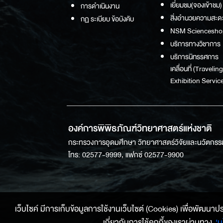
เยี่ยมชม(จองเข้าชม)
การดำเนินงาน
สิ่งอำนวยความสะด
กฏ ระเบียบ ข้อบังคับ
NSM Sciencesho
บริการทางวิชาการ
บริการนิทรรศการ
เคลื่อนที่ (Traveling
Exhibition Service
องค์การพิพิธภัณฑ์วิทยาศาสตร์แห่งชาติ
กระทรวงการอุดมศึกษา วิทยาศาสตร์วิจัยและนวัตกรร
โทร: 02577-9999, แฟกซ์ 02577-9900
เว็บไซค์ มีการเก็บข้อมูลการใช้งานเว็บไซต์ (Cookies) เพื่อพัฒนาประสบ
เกี่ยวกับการใช้คุกกี้ของเราผ่านทาง
‘น