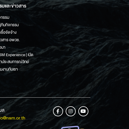
รมและข่าวสาร
จกรรม
ิทินกิจกรรม
ดซื้อจัดจ้าง
าวสาร อพวช.
วนา
M Experience | เปิด
กประสบการณ์วิทย์
วมงานกับเรา
เมล
fo@nsm.or.th