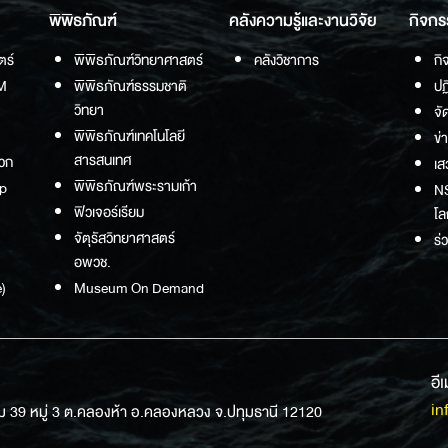
พิพิธภัณฑ์
คลังความรู้และงานวิจัย
กิจกร
ตร์
พิพิธภัณฑ์วิทยาศาสตร์
คลังวิชาการ
กิ
M
พิพิธภัณฑ์ธรรมชาติ
ปฏ
วิทยา
จั
พิพิธภัณฑ์เทคโนโลยี
ข่
สารสนเทศ
วก
เส
พิพิธภัณฑ์พระรามเก้า
p
NS
ฟิวเจอร์เรียม
โล
จัตุรัสวิทยาศาสตร์
ร่
อพวช.
)
Museum On Demand
อี
in
ม 39 หมู่ 3 ต.คลองห้า อ.คลองหลวง จ.ปทุมธานี 12120