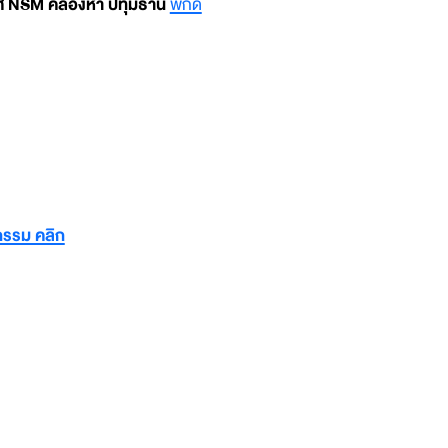
ทศ NSM คลองห้า ปทุมธานี
พิกัด
กรรม คลิก