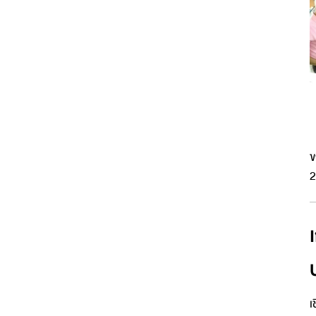
ข
2
เ