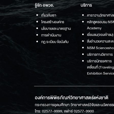
รู้จัก อพวช.
บริการ
เกี่ยวกับเรา
คาราวานวิทยาศาส
โครงสร้างองค์กร
หลักสูตรอบรม NS
Academy
นโยบายและมาตรฐาน
เยี่ยมชม(จองเข้าชม)
การดำเนินงาน
สิ่งอำนวยความสะด
กฏ ระเบียบ ข้อบังคับ
NSM Sciencesho
บริการทางวิชาการ
บริการนิทรรศการ
เคลื่อนที่ (Traveling
Exhibition Service
องค์การพิพิธภัณฑ์วิทยาศาสตร์แห่งชาติ
กระทรวงการอุดมศึกษา วิทยาศาสตร์วิจัยและนวัตกรร
โทร: 02577-9999, แฟกซ์ 02577-9900