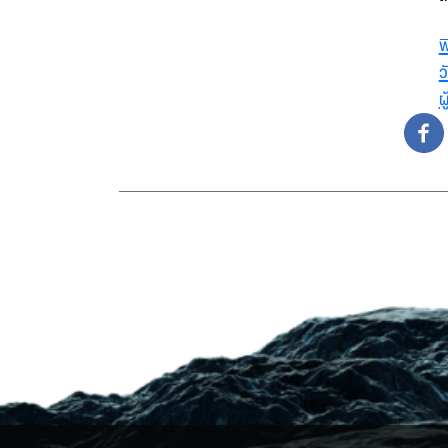
พ
ว
ผ