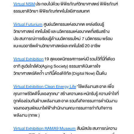
Virtual NSM
ประกอบไปด้วย พิพิธภัณฑ์วิทยาศาสตร์ พิพิธภัณฑ์
ธรรมชาติวิทยา พิพิธภัณฑ์เทคโนโลยีสารสนเทศ
Virtual Futurium
ศูนย์นวัตกรรมแห่งอนาคต แหล่งเรียนรู้
วิทยาศาสตร์ เทคโนโลยี และนวัตกรรมแห่งอนาคตที่เสริมสร้าง
ประสบการณ์การเรียนรู้ด้านนวัตกรรมใหม่ 7 นวัตกรรม พร้อม
แนะแนวอาชีพด้านวิทยาศาสตร์และเทคโนโลยี 20 อาชีพ
Virtual Exhibition
19 สุดยอดนิทรรศการแห่งปี รวมไว้ที่นี่ที่เดียว
อาทิ สูงวัยใกล้ตัว(Aging Society) ธรรมชาติบันดาลใจ
วิทยาศาสตร์ติดถ้ำ นาทีนี้ต้องดิจิทัล (Digital Now) เป็นต้น
Virtual Exhibition Clean Energy Life
“ใช้พลังงานสะอาด เพื่อ
คุณภาพชีวิตดีขึ้นของทุกคน” สร้างความตระหนักรับรู้ ความเข้าใจที่
ถูกต้องร่วมกันด้านพลังงานสะอาด รวมถึงกิจกรรมการดำเนินงาน
ของกองทุนพัฒนาไฟฟ้าสำนักงานคณะกรรมการกำกับกิจการ
พลังงาน (กกพ.)
Virtual Exhibition RAMA9 Museum
สัมผัสประสบการณ์ความ