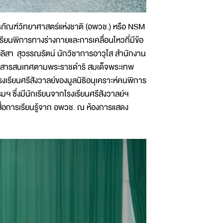
ธภัณฑ์วิทยาศาสตร์แห่งชาติ (อพวช.) หรือ NSM
รียนพิการทางร่างกายและการเคลื่อนไหวที่มีข้อ
ิสา สุวรรณรัตน์ นักวิชาการอาวุโส สำนักงาน
ลยีสารสนเทศตามพระราชดำริ สมเด็จพระเทพ
รียนศรีสังวาลย์ของมูลนิธิอนุเคราะห์คนพิการ
 ซึ่งมีนักเรียนจากโรงเรียนศรีสังวาลย์ฯ
ื่อการเรียนรู้จาก อพวช. ณ ห้องการแสดง