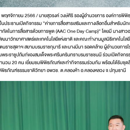
 พฤศจิกายน 2566 / นายสุวรงค์ วงษ์ศิริ รองผู้อำนวยการ องค์การพิพิ
ป็นประธานเปิดกิจกรรม “ค่ายการสื่อสารเสริมและทางเลือกอื่นสำหรับนักเ
ำกัดในการสื่อสารด้วยการพูด (AAC One Day Camp)” โดยมี นางสาวอล
ัฒนาวิทยาศาสตร์และเทคโนโลยีแห่งชาติ และคณะทำงานมูลนิธิเทคโนโ
ัตนราชสุดาฯ สยามบรมราชกุมารี และนางมีนา รอดคล้าย ผู้อำนวยการโรงเ
นพระราชูปถัมภ์ของสมเด็จพระศรีนครินทราบรมราชชนนี ร่วมเปิดกิจกรรมฯ
ำนวน 20 คน เยี่ยมชมพิพิธภัณฑ์และทำกิจกรรมร่วมกัน พร้อมได้รับชุดส
ิพิธภัณฑ์ธรรมชาติวิทยา อพวช. ต.คลองห้า อ.คลองหลวง จ.ปทุมธานี