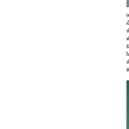
9
เ
จ
พ
ร
ใ
จ
พ