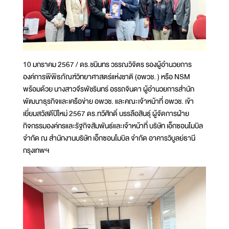
10 มกราคม 2567 / ดร.ชนินทร วรรณวิจิตร รองผู้อำนวยการ
องค์การพิพิธภัณฑ์วิทยาศาสตร์แห่งชาติ (อพวช. ) หรือ NSM
พร้อมด้วย นางสาวจีรพัชรินทร์ อรรถจินดา ผู้อำนวยการสำนัก
พัฒนาธุรกิจและเครือข่าย อพวช. และคณะเจ้าหน้าที่ อพวช. เข้า
เยี่ยมสวัสดีปีใหม่ 2567 ดร.ทวีศักดิ์ บรรลือสินธุ์ ผู้จัดการฝ่าย
กิจกรรมองค์กรและรัฐกิจสัมพันธ์และเจ้าหน้าที่ บริษัท เอ็กซอนโมบิล
จำกัด ณ สำนักงานบริษัท เอ็กซอนโมบิล จำกัด อาคารวิบูลย์ธานี
กรุงเทพฯ