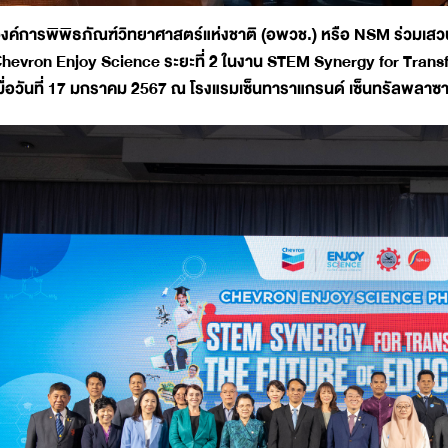
งค์การพิพิธภัณฑ์วิทยาศาสตร์แห่งชาติ (อพวช.) หรือ NSM ร่วมเ
hevron Enjoy Science ระยะที่ 2 ในงาน STEM Synergy for Transfor
มื่อวันที่ 17 มกราคม 2567 ณ โรงแรมเซ็นทาราแกรนด์ เซ็นทรัลพลา