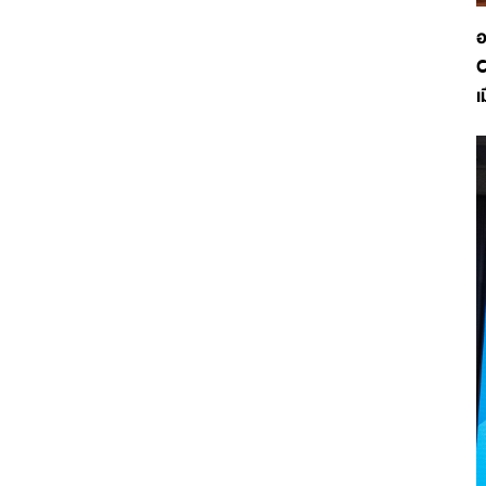
อ
C
เ