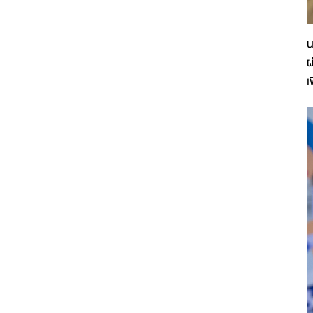
น
ผ
เ