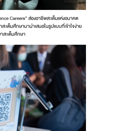
nce Careers” ส่องอาชีพสะเต็มแห่งอนาคต
าสะเต็มศึกษามานำเสนอในรูปแบบที่เข้าใจง่าย
ขาสะเต็มศึกษา