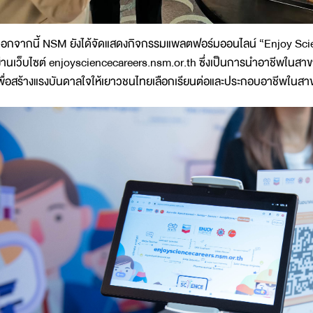
อกจากนี้ NSM ยังได้จัดแสดงกิจกรรมแพลตฟอร์มออนไลน์ “Enjoy Scie
่านเว็บไซต์ enjoysciencecareers.nsm.or.th ซึ่งเป็นการนำอาชีพในสาข
พื่อสร้างแรงบันดาลใจให้เยาวชนไทยเลือกเรียนต่อและประกอบอาชีพในสา