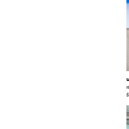
ผ
เ
ร