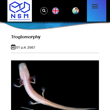
EN
TROGLOMORPHY
Troglomorphy
01 ม.ค. 2567