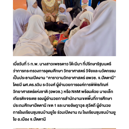
เมื่อวันที่ 5 ก.พ. นางสาวเพชรดาว โต๊ะมีนา ที่ปรึกษารัฐมนตรี
ว่าการกระทรวงการอุดมศึกษา วิทยาศาสตร์ วิจัยและนวัตกรรม
เป็นประธานเปิดงาน “คาราวานวิทยาศาสตร์ อพวช. จ.ปัตตานี”
โดยมี ผศ.ดร.รวิน ระวิวงศ์ ผู้อำนวยการองค์การพิพิธภัณฑ์
วิทยาศาสตร์แห่งชาติ (อพวช.) หรือ NSM พร้อมด้วย นายเล็ก
เกียรติขจรเดช รองผู้อำนวยการสำนักงานเขตพื้นที่การศึกษา
ประถมศึกษาปัตตานี เขต 1 และนายอัษฎาวุธ สุวัตถี ผู้อำนวย
การโรงเรียนชุมชนบ้านยูโย ร่วมเปิดงาน ณ โรงเรียนชุมชนบ้านยู
โย อ.เมือง จ.ปัตตานี