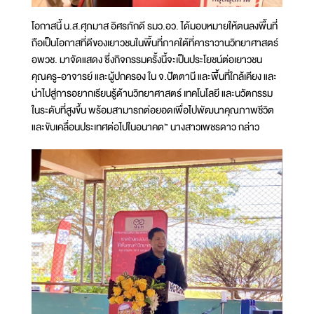
โอกาสนี้ น.ส.ศุภมาส อิศรภักดี รมว.อว. ได้มอบหมายให้ตนลงพื้นที่
ถือเป็นโอกาสที่ดีของเยาวชนในพื้นที่ภาคใต้ที่คาราวานวิทยาศาสตร์
อพวช. มาจัดแสดง ซึ่งกิจกรรมครั้งนี้จะเป็นประโยชน์ต่อเยาวชน
คุณครู-อาจารย์ และผู้ปกครอง ใน จ.ปัตตานี และพื้นที่ใกล้เคียง และ
นำไปสู่การอยากเรียนรู้ด้านวิทยาศาสตร์ เทคโนโลยี และนวัตกรรม
ในระดับที่สูงขึ้น พร้อมสามารถต่อยอดเพื่อไปพัฒนาคุณภาพชีวิต
และขับเคลื่อนประเทศต่อไปในอนาคต” นางสาวเพชรดาว กล่าว