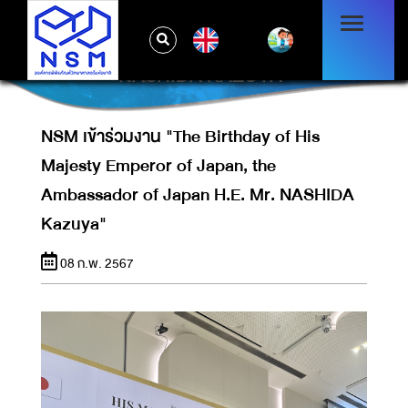
NSM เข้าร่วมงาน "THE BIRTHDAY OF HIS
MAJESTY EMPEROR OF JAPAN, THE
EN
AMBASSADOR OF JAPAN H.E. MR.
NASHIDA KAZUYA"
NSM เข้าร่วมงาน "The Birthday of His
Majesty Emperor of Japan, the
Ambassador of Japan H.E. Mr. NASHIDA
Kazuya"
08 ก.พ. 2567