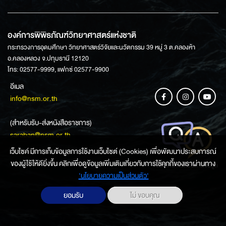
องค์การพิพิธภัณฑ์วิทยาศาสตร์แห่งชาติ
กระทรวงการอุดมศึกษา วิทยาศาสตร์วิจัยและนวัตกรรม 39 หมู่ 3 ต.คลองห้า
อ.คลองหลวง จ.ปทุมธานี 12120
โทร: 02577-9999, แฟกซ์ 02577-9900
อีเมล
info@nsm.or.th
(สำหรับรับ-ส่งหนังสือราชการ)
saraban@nsm.or.th
เว็บไซค์ มีการเก็บข้อมูลการใช้งานเว็บไซต์ (Cookies) เพื่อพัฒนาประสบการณ์
ของผู้ใช้ให้ดียิ่งขึ้น คลิกเพื่อดูข้อมูลเพิ่มเติมเกี่ยวกับการใช้คุกกี้ของเราผ่านทาง
ช่องทางการสอบถามข้อมูล
‘นโยบายความเป็นส่วนตัว'
ยอมรับ
ไม่ ขอบคุณ