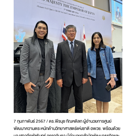
7 กุมภาพันธ์ 2567 / ดร.พีรนุช กัณหดิลก ผู้อำนวยการศูนย์
พัฒนาความตระหนักด้านวิทยาศาสตร์แห่งชาติ อพวช. พร้อมด้วย
นางสาวจีรพัชรินทร์ อรรถจินดา ผู้อำนวยกสำนักพัฒนาธุรกิจและ