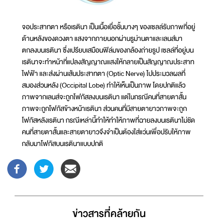
จอประสาทตา หรือเรตินา เป็นเนื้อเยื่อชั้นบางๆ ของเซลล์รับภาพที่อยู่
ด้านหลังของดวงตา แสงจากภายนอกผ่านรูม่านตาและเลนส์มา
ตกลงบนเรตินา ซึ่งเปรียบเสมือนฟิล์มของกล้องถ่ายรูป เซลล์ที่อยู่บน
เรตินาจะทำหน้าที่แปลงสัญญาณแสงให้กลายเป็นสัญญาณประสาท
ไฟฟ้า และส่งผ่านเส้นประสาทตา (Optic Nerve) ไปประมวลผลที่
สมองส่วนหลัง (Occipital Lobe) ทำให้เห็นเป็นภาพ โดยปกติแล้ว
ภาพจากเลนส์จะถูกโฟกัสลงบนเรตินา แต่ในกรณีคนที่สายตาสั้น
ภาพจะถูกโฟกัสข้างหน้าเรตินา ส่วนคนที่มีสายตายาวภาพจะถูก
โฟกัสหลังเรตินา กรณีเหล่านี้ทำให้ทำให้ภาพที่ฉายลงบนเรตินาไม่ชัด
คนที่สายตาสั้นและสายตายาวจึงจำเป็นต้องใส่แว่นเพื่อปรับให้ภาพ
กลับมาโฟกัสบนเรตินาแบบปกติ
ข่าวสารที่่คล้ายกัน