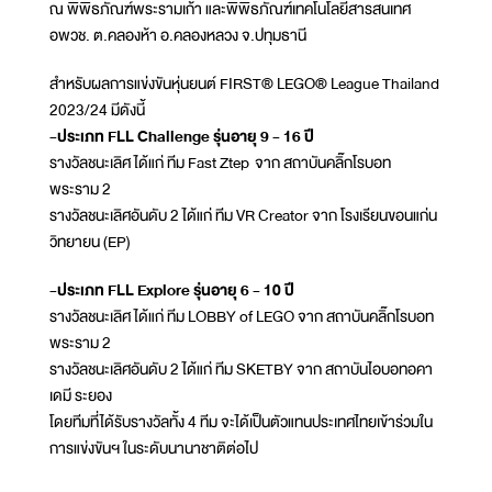
ณ พิพิธภัณฑ์พระรามเก้า และพิพิธภัณฑ์เทคโนโลยีสารสนเทศ
อพวช. ต.คลองห้า อ.คลองหลวง จ.ปทุมธานี
สำหรับผลการแข่งขันหุ่นยนต์ FIRST® LEGO® League Thailand
2023/24 มีดังนี้
-ประเภท FLL Challenge รุ่นอายุ 9 - 16 ปี
รางวัลชนะเลิศ ได้แก่ ทีม Fast Ztep จาก สถาบันคลิ๊กโรบอท
พระราม 2
รางวัลชนะเลิศอันดับ 2 ได้แก่ ทีม VR Creator จาก โรงเรียนขอนแก่น
วิทยายน (EP)
-ประเภท FLL Explore รุ่นอายุ 6 - 10 ปี
รางวัลชนะเลิศ ได้แก่ ทีม LOBBY of LEGO จาก สถาบันคลิ๊กโรบอท
พระราม 2
รางวัลชนะเลิศอันดับ 2 ได้แก่ ทีม SKETBY จาก สถาบันไอบอทอคา
เดมี ระยอง
โดยทีมที่ได้รับรางวัลทั้ง 4 ทีม จะได้เป็นตัวแทนประเทศไทยเข้าร่วมใน
การแข่งขันฯ ในระดับนานาชาติต่อไป