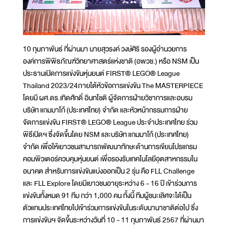
10 กุมภาพันธ์ ที่ผ่านมา นายสุวรงค์ วงษ์ศิริ รองผู้อำนวยการ
องค์การพิพิธภัณฑ์วิทยาศาสตร์แห่งชาติ (อพวช.) หรือ NSM เป็น
ประธานเปิดการแข่งขันหุ่นยนต์ FIRST® LEGO® League
Thailand 2023/24ภายใต้หัวข้อการแข่งขัน The MASTERPIECE
โดยมี ผศ.ดร.เทิดศักดิ์ อินทโชติ ผู้จัดการฝ่ายวิชาการและอบรม
บริษัท แกมมาโก้ (ประเทศไทย) จำกัด และหัวหน้ากรรมการฝ่าย
จัดการแข่งขัน FIRST® LEGO® League ประจำประเทศไทย ร่วม
พิธีเปิดฯ ซึ่งจัดขึ้นโดย NSM และบริษัท แกมมาโก้ (ประเทศไทย)
จำกัด เพื่อให้เยาวชนสามารถพัฒนาทักษะด้านการเขียนโปรแกรม
คอมพิวเตอร์ควบคุมหุ่นยนต์ เพื่อรองรับเทคโนโลยีอุตสาหกรรมใน
อนาคต สำหรับการแข่งขันแบ่งออกเป็น 2 รุ่น คือ FLL Challenge
และ FLL Explore โดยมีเยาวชนอายุระหว่าง 6 - 16 ปี เข้าร่วมการ
แข่งขันทั้งหมด 91 ทีม กว่า 1,000 คน ทั้งนี้ ทีมผู้ชนะเลิศจะได้เป็น
ตัวแทนประเทศไทยไปเข้าร่วมการแข่งขันในระดับนานาชาติต่อไป ซึ่ง
การแข่งขันฯ จัดขึ้นระหว่างวันที่ 10 - 11 กุมภาพันธ์ 2567 ที่ผ่านมา