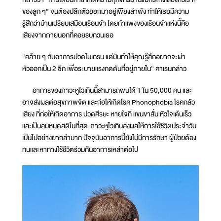
ของลูก ๆ” จนต้องปลีกตัวออกมาอยู่เพียงลำพัง ทำให้เธอมีความ
รู้สึกว่าบ้านเปรียบเสมือนเรือนจำ โดยกำแพงของเรือนจำแห่งนี้คือ
เสียงจากภายนอกที่คอยรบกวนเธอ
“คล้าย ๆ กับอาการปวดไมเกรน แต่มันทำให้คุณรู้สึกอยากจะผ่า
หัวออกเป็น 2 ซีก เพื่อระบายแรงกดดันที่อยู่ภายใน” คาเรนกล่าว
อาการของภาวะหูไวเกินนี้สามารถพบได้ 1 ใน 50,000 คน และ
อาจส่งผลต่อสุขภาพจิต และก่อให้เกิดโรค Phonophobia โรคกลัว
เสียง ที่ก่อให้เกิดอาการ ปวดศีรษะ หายใจถี่ แขนขาสั่น หัวใจเต้นเร็ว
และเป็นลมหมดสติในที่สุด ภาวะหูไวเกินส่งผลให้การใช้ชีวิตประจำวัน
เป็นไปอย่างยากลำบาก ปัจจุบันอาการนี้ยังไม่มีการรักษา ผู้ป่วยต้อง
ทนและหาทางใช้ชีวิตร่วมกันอาการเหล่าต่อไป