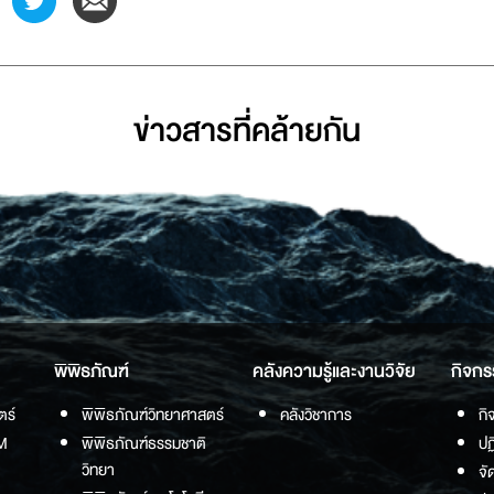
ข่าวสารที่่คล้ายกัน
พิพิธภัณฑ์
คลังความรู้และงานวิจัย
กิจกร
ตร์
พิพิธภัณฑ์วิทยาศาสตร์
คลังวิชาการ
กิ
M
พิพิธภัณฑ์ธรรมชาติ
ปฏ
วิทยา
จั