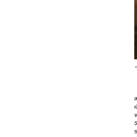
"
ส
เ
จ
ว
S