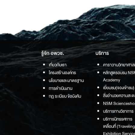
รู้จัก อพวช.
บริการ
เกี่ยวกับเรา
คาราวานวิทยาศาส
โครงสร้างองค์กร
หลักสูตรอบรม NS
Academy
นโยบายและมาตรฐาน
เยี่ยมชม(จองเข้าชม)
การดำเนินงาน
สิ่งอำนวยความสะด
กฏ ระเบียบ ข้อบังคับ
NSM Sciencesho
บริการทางวิชาการ
บริการนิทรรศการ
เคลื่อนที่ (Traveling
Exhibition Service