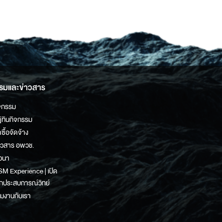
รมและข่าวสาร
จกรรม
ิทินกิจกรรม
ดซื้อจัดจ้าง
าวสาร อพวช.
วนา
M Experience | เปิด
กประสบการณ์วิทย์
วมงานกับเรา