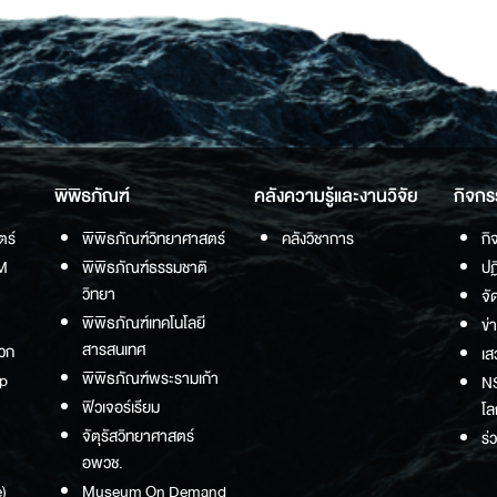
พิพิธภัณฑ์
คลังความรู้และงานวิจัย
กิจกร
ตร์
พิพิธภัณฑ์วิทยาศาสตร์
คลังวิชาการ
กิ
M
พิพิธภัณฑ์ธรรมชาติ
ปฏ
วิทยา
จั
พิพิธภัณฑ์เทคโนโลยี
ข่
สารสนเทศ
วก
เส
พิพิธภัณฑ์พระรามเก้า
p
NS
ฟิวเจอร์เรียม
โล
จัตุรัสวิทยาศาสตร์
ร่
อพวช.
)
Museum On Demand