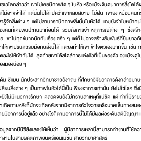
เซเวโดกล่าวว่า เขาไม่เคยมีภาพใด ๆ ในหัว หรือแม้จะจินตนาการสิ่งใดได้เ
ต่ไม่อาจจำได้ แต่นั่นไม่ได้แปลว่าเขาหลับสบาย ไม่ฝัน เขายังเหมือนคนทั่ว
ขารู้จักสิ่งต่าง ๆ แต่ไม่สามารถนึกภาพสิ่งนั้นในหัวได้ แถมยังจำใบหน้
องคนที่เคยพบปะกันมาก่อนได้ รวมถึงการจำเหตุการณ์ต่าง ๆ ซึ่งสร้
ือ เขาไม่ทุกข์มากนักกับเรื่องเศร้า ๆ แต่ก็ไม่อาจสร้างสัมพันธ์ที่ยืนยาวก
ำให้เขาปรับตัวรับมือกับสิ่งนี้ได้ และยังทำให้เขาเข้าใจตัวเองมากขึ้น เช
ุดอะไรให้เข้ากันได้ สุดท้ายเขาได้สไตล์การแต่งตัวที่เป็นของตัวเองแม้จะดูไม
้องมองบ่อย ๆ
ดัม ซีแมน นักประสาทวิทยาชาวอังกฤษ ที่ศึกษาวิจัยอาการดังกล่าวมาน
ปลี่ยนสิ่งต่าง ๆ เป็นภาพในหัวได้นี้เป็นเพียงอาการเท่านั้น ยังไม่ใช่โรค ซ
ะยังไม่มีแนวทางรักษา ตลอดจนยังไม่ทราบสาเหตุที่แน่ชัด แต่เท่าที่มีรา
้าเกิดภายหลังก็มักจะเกิดหลังจากมีอาการหัวใจวายหรือบาดเจ็บทางสมอ
คยมีอาการนี้อยู่แล้ว อย่างไรก็ตามอาการนี้ไม่ได้มีผลต่อระดับสติปัญญาแ
้อมูลจากบีบีซียังแสดงให้เห็นว่า ผู้มีอาการเหล่านี้สามารถทำงานที่ใช้ค
ำงานในสายผลิตภาพยนตร์แอนิเมชั่น สายวิทยาศาสตร์