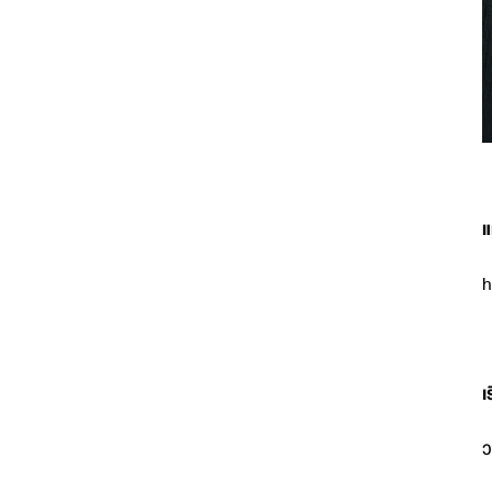
แ
h
เ
ว