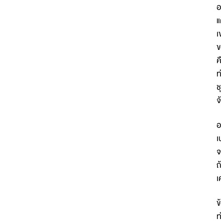
อ
แ
เ
ข
ค
ท
ช
จ
อ
เ
จ
ถ
เ
ข
ท