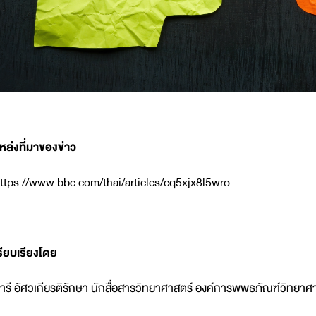
หล่งที่มาของข่าว
ttps://www.bbc.com/thai/articles/cq5xjx8l5wro
รียบเรียงโดย
ารี อัศวเกียรติรักษา นักสื่อสารวิทยาศาสตร์ องค์การพิพิธภัณฑ์วิทยาศา