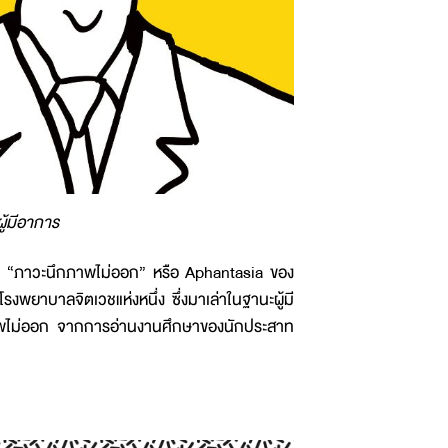
้มีอาการ
ง “ภาวะนึกภาพไม่ออก” หรือ Aphantasia ของ
งพยาบาลจิตเวชแห่งหนึ่ง ซึ่งมาเล่าในฐานะผู้มี
กภาพไม่ออก จากการอ่านงานศึกษาของนักประสาท