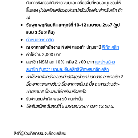
กับการรังสรรค์กับข้าว ขนมและเครื่องดื่มที่หอมละมุนชวนให้
ลิ้มลอง
(โปรดจัดเตรียมอุปกรณ์ครัวเบื้องต้น สำหรับเด็ก ถ้า
มี)
วันพุธ พฤหัสบดี และศุกร์ที่ 10-12 เมษายน 2567 (รูป
แบบ 3 วัน 2 คืน)
กำหนดการ คลิก
ณ อาคารสำนักงาน NSM
คลองห้า ปทุมธานี
พิกัด คลิก
ค่าใช้จ่าย 3,000 บาท
สมาชิก NSM ลด 10% เหลือ 2,700 บาท
แนะนำสมัคร
สมาชิก คุ้มกว่า! รายละเอียดสิทธิพิเศษสมาชิก คลิก
ค่าใช้จ่ายดังกล่าว รวมค่าวัสดุอุปกรณ์ เอกสาร อาหารเช้า 2
มื้อ อาหารกลางวัน 3 มื้อ อาหารเย็น 2 มื้อ อาหารว่างเช้า-
บ่ายรวม 6 มื้อ และที่พักเรียบร้อยแล้ว
รับจำนวนจำกัดเพียง 50 คนเท่านั้น
ปิดรับสมัคร วันศุกร์ที่ 5 เมษายน 2567 เวลา 12.00 น.
สิ่งที่ผู้ร่วมกิจกรรมจะต้องเตรียม