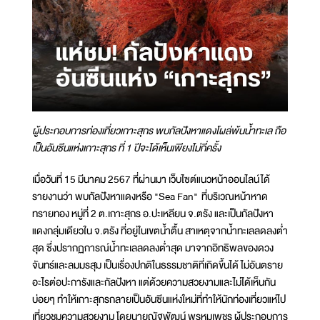
ผู้ประกอบการท่องเที่ยวเกาะสุกร พบกัลปังหาแดงโผล่พ้นน้ำทะเล ถือ
เป็นอันซีนแห่งเกาะสุกร ที่ 1 ปีจะได้เห็นเพียงไม่กี่ครั้ง
เมื่อวันที่ 15 มีนาคม 2567 ที่ผ่านมา เว็บไซต์แนวหน้าออนไลน์ได้
รายงานว่า พบกัลปังหาแดงหรือ "Sea Fan" ที่บริเวณหน้าหาด
ทรายทอง หมู่ที่ 2 ต.เกาะสุกร อ.ปะเหลียน จ.ตรัง และเป็นกัลปังหา
แดงกลุ่มเดียวใน จ.ตรัง ที่อยู่ในเขตน้ำตื้น สาเหตุจากน้ำทะเลลดลงต่ำ
สุด ซึ่งปรากฏการณ์น้ำทะเลลดลงต่ำสุด มาจากอิทธิพลของดวง
จันทร์และลมมรสุม เป็นเรื่องปกติในธรรมชาติที่เกิดขึ้นได้ ไม่อันตราย
อะไรต่อปะการังและกัลปังหา แต่ด้วยความสวยงามและไม่ได้เห็นกัน
บ่อยๆ ทำให้เกาะสุกรกลายเป็นอันซีนแห่งใหม่ที่ทำให้นักท่องเที่ยวแห่ไป
เที่ยวชมความสวยงาม โดยนายณัฐพัฒน์ พรหมเพชร ผู้ประกอบการ