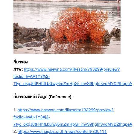
ที่มาของ
ภาพ
:
https://www.naewna.com/likesara/793299/preview?
fbclid=IwAR1Y3Xj2-
7tyc_okgJ0tFHhfLbGwy6mZmHpGr_mvS9hghf3voMYD2fhqpeA
ที่มาของแหล่งข้อมูล (Reference)
:
1.
https://www.naewna.com/likesara/793299/preview?
fbclid=IwAR1Y3Xj2-
7tyc_okgJ0tFHhfLbGwy6mZmHpGr_mvS9hghf3voMYD2fhqpeA
2.
https://www.thaipbs.or.th/news/content/338111