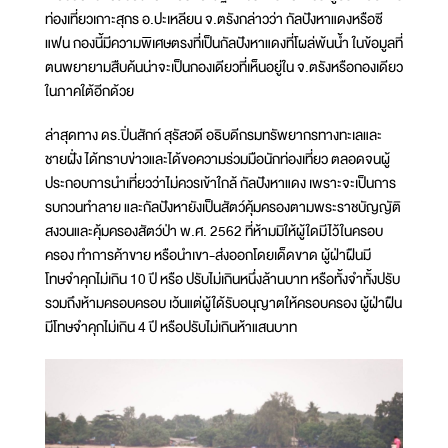
ท่องเที่ยวเกาะสุกร อ.ปะเหลียน จ.ตรังกล่าวว่า กัลปังหาแดงหรือซี
แฟน กองนี้มีความพิเศษตรงที่เป็นกัลปังหาแดงที่โผล่พ้นน้ำ ในข้อมูลที่
ตนพยายามสืบค้นน่าจะเป็นกองเดียวที่เห็นอยู่ใน จ.ตรังหรือกองเดียว
ในภาคใต้อีกด้วย
ล่าสุดทาง ดร.ปิ่นสักก์ สุรัสวดี อธิบดีกรมทรัพยากรทางทะเลและ
ชายฝั่ง ได้ทราบข่าวและได้ขอความร่วมมือนักท่องเที่ยว ตลอดจนผู้
ประกอบการนำเที่ยวว่าไม่ควรเข้าใกล้ กัลปังหาแดง เพราะจะเป็นการ
รบกวนทำลาย และกัลปังหายังเป็นสัตว์คุ้มครองตามพระราชบัญญัติ
สงวนและคุ้มครองสัตว์ป่า พ.ศ. 2562 ที่ห้ามมิให้ผู้ใดมีไว้ในครอบ
ครอง ทำการค้าขาย หรือนำเขา-ส่งออกโดยเด็ดขาด ผู้ฝ่าฝืนมี
โทษจำคุกไม่เกิน 10 ปี หรือ ปรับไม่เกินหนึ่งล้านบาท หรือทั้งจำทั้งปรับ
รวมถึงห้ามครอบครอบ เว้นแต่ผู้ใด้รับอนุญาตให้ครอบครอง ผู้ฝ่าฝืน
มีโทษจำคุกไม่เกิน 4 ปี หรือปรับไม่เกินห้าแสนบาท