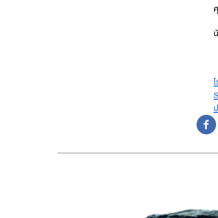
ศ
น
โ
ป