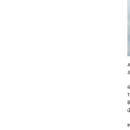
ส
S
เ
T
ช
ป
แ