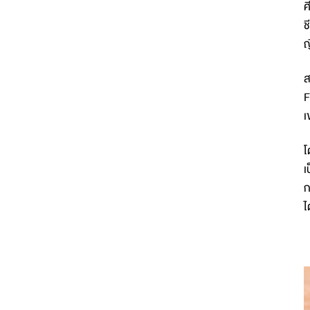
ศ
ช
ญ
ส
F
เ
โ
เ
ก
ไ