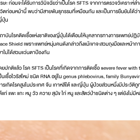
ีรษะ ก่อนจะได้รับการวินิจฉัยว่าเป็นโรค SFTS จากการตรวจวิเคราะห์ลำ
ีวิตก่อนหน้านี้ พบว่ามีสายพันธุกรรมที่เหมือนกัน และเป็นการยืนยันได้
ี่ปุ่น
ถาบันโรคติดเชื้อแห่งชาติของญี่ปุ่นได้เตือนให้บุคลากรทางการแพทย์ปฏ
ace Shield เพราะแพทย์หนุ่มคนดังกล่าวถึงแม้เขาจะสวมถุงมือและหน้า
ขาไม่ได้สวมแว่นตาป้องกัน
ดยปกติแล้ว โรค SFTS เป็นโรคที่เกิดจากการติดเชื้อ severe fever wi
ป็นเชื้อไวรัสใหม่ ชนิด RNA อยู่ใน genus phlebovirus, family Bunyavir
ารเกิดโรคสูงในประเทศ จีน เกาหลีใต้ และญี่ปุ่น ผู้ป่วยส่วนหนึ่งมีประวัติถู
ด้แก่ แพะ แกะ หมู วัว ควาย สุนัข ไก่ หนู และสัตว์ป่าชนิดต่าง ๆ แต่ยังไม่