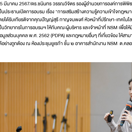
5 มีนาคม 2567/ดร.ชนินทร วรรณวิจิตร รองผู้อำนวยการองค์การพิพิธ
ป็นประธานเปิดการอบรม เรื่อง "การเสริมสร้างความรู้ความเข้าใจกฎหมา
ดยได้รับเกียรติจากคุณปัญญ์สุรี กาญจนพงศ์ หัวหน้าที่ปรึกษา-เทคโนโล
ป็นวิทยากรในการอบรมฯ ให้กับคณะผู้บริหาร และเจ้าหน้าที่ NSM เพื่อให
้อมูลส่วนบุคคล พ.ศ. 2562 (PDPA) และกฎหมายอื่นๆ ที่เกี่ยวข้อง ให้สา
ด้อย่างถูกต้อง ณ ห้องประชุมยูเรก้า ชั้น ๒ อาคารสำนักงาน NSM ต.คล