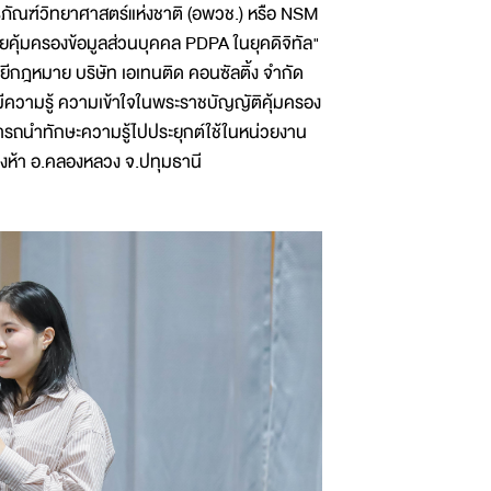
ภัณฑ์วิทยาศาสตร์แห่งชาติ (อพวช.) หรือ NSM
ยคุ้มครองข้อมูลส่วนบุคคล PDPA ในยุคดิจิทัล"
ยีกฎหมาย บริษัท เอเทนติด คอนซัลติ้ง จำกัด
้มีความรู้ ความเข้าใจในพระราชบัญญัติคุ้มครอง
มารถนำทักษะความรู้ไปประยุกต์ใช้ในหน่วยงาน
องห้า อ.คลองหลวง จ.ปทุมธานี