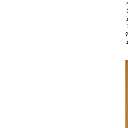
2
เ
โ
เ
ข
ไ