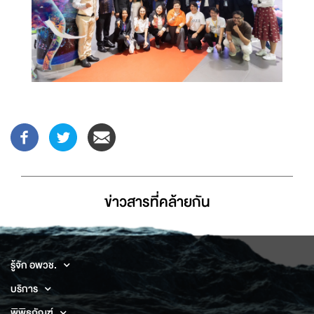
ข่าวสารที่่คล้ายกัน
รู้จัก อพวช.
บริการ
พิพิธภัณฑ์