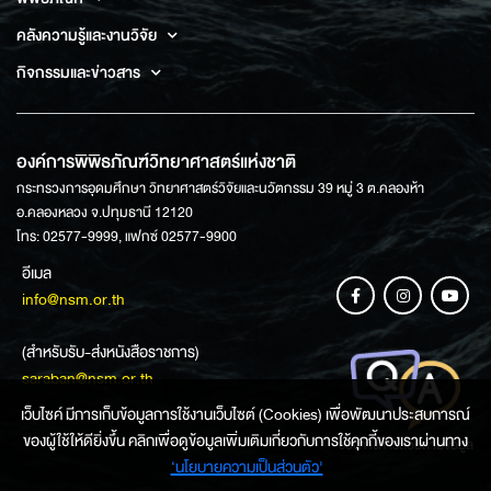
คลังความรู้และงานวิจัย
กิจกรรมและข่าวสาร
องค์การพิพิธภัณฑ์วิทยาศาสตร์แห่งชาติ
กระทรวงการอุดมศึกษา วิทยาศาสตร์วิจัยและนวัตกรรม 39 หมู่ 3 ต.คลองห้า
อ.คลองหลวง จ.ปทุมธานี 12120
โทร: 02577-9999, แฟกซ์ 02577-9900
อีเมล
info@nsm.or.th
(สำหรับรับ-ส่งหนังสือราชการ)
saraban@nsm.or.th
เว็บไซค์ มีการเก็บข้อมูลการใช้งานเว็บไซต์ (Cookies) เพื่อพัฒนาประสบการณ์
ของผู้ใช้ให้ดียิ่งขึ้น คลิกเพื่อดูข้อมูลเพิ่มเติมเกี่ยวกับการใช้คุกกี้ของเราผ่านทาง
ช่องทางการสอบถามข้อมูล
‘นโยบายความเป็นส่วนตัว'