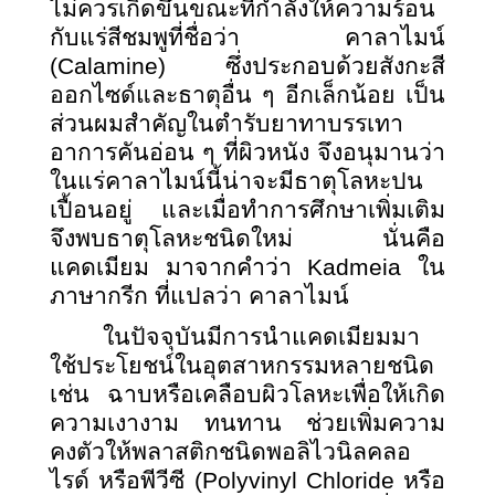
ไม่ควรเกิดขึ้นขณะที่กำลังให้ความร้อน
กับแร่สีชมพูที่ชื่อว่า คาลาไมน์
(Calamine) ซึ่งประกอบด้วยสังกะสี
ออกไซด์และธาตุอื่น ๆ อีกเล็กน้อย เป็น
ส่วนผมสำคัญในตำรับยาทาบรรเทา
อาการคันอ่อน ๆ ที่ผิวหนัง จึงอนุมานว่า
ในแร่คาลาไมน์นี้น่าจะมีธาตุโลหะปน
เปื้อนอยู่ และเมื่อทำการศึกษาเพิ่มเติม
จึงพบธาตุโลหะชนิดใหม่ นั่นคือ
แคดเมียม มาจากคำว่า Kadmeia ใน
ภาษากรีก ที่แปลว่า คาลาไมน์
ในปัจจุบันมีการนำแคดเมียมมา
ใช้ประโยชน์ในอุตสาหกรรมหลายชนิด
เช่น ฉาบหรือเคลือบผิวโลหะเพื่อให้เกิด
ความเงางาม ทนทาน ช่วยเพิ่มความ
คงตัวให้พลาสติกชนิดพอลิไวนิลคลอ
ไรด์ หรือพีวีซี
(Polyvinyl Chloride หรือ