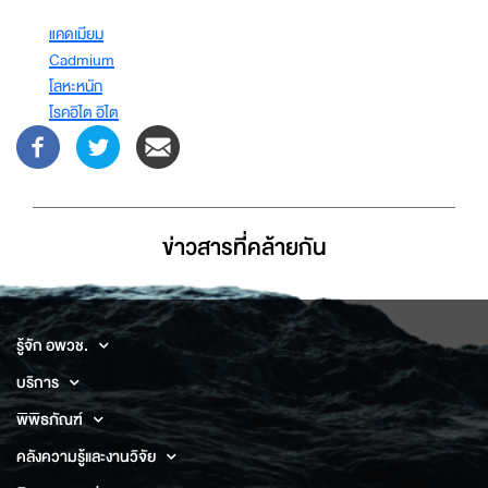
แคดเมียม
Cadmium
โลหะหนัก
โรคอิไต อิไต
ข่าวสารที่่คล้ายกัน
รู้จัก อพวช.
บริการ
พิพิธภัณฑ์
คลังความรู้และงานวิจัย