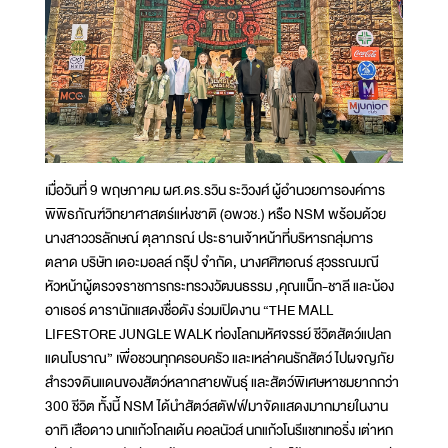
เมื่อวันที่ 9 พฤษภาคม ผศ.ดร.รวิน ระวิวงศ์ ผู้อำนวยการองค์การ
พิพิธภัณฑ์วิทยาศาสตร์แห่งชาติ (อพวช.) หรือ NSM พร้อมด้วย
นางสาววรลักษณ์ ตุลาภรณ์ ประธานเจ้าหน้าที่บริหารกลุ่มการ
ตลาด บริษัท เดอะมอลล์ กรุ๊ป จำกัด, นางศศิฑอณร์ สุวรรณมณี
หัวหน้าผู้ตรวจราชการกระทรวงวัฒนธรรม ,คุณแน็ก-ชาลี และน้อง
อาเธอร์ ดารานักแสดงชื่อดัง ร่วมเปิดงาน “THE MALL
LIFESTORE JUNGLE WALK ท่องโลกมหัศจรรย์ ชีวิตสัตว์แปลก
แดนโบราณ” เพื่อชวนทุกครอบครัว และเหล่าคนรักสัตว์ ไปผจญภัย
สำรวจดินแดนของสัตว์หลากสายพันธุ์ และสัตว์พิเศษหาชมยากกว่า
300 ชีวิต ทั้งนี้ NSM ได้นำสัตว์สตัฟฟ์มาจัดแสดงมากมายในงาน
อาทิ เสือดาว นกแก้วโกลเด้น คอลนัวส์ นกแก้วโนรีแชทเทอริ่ง เต่าหก