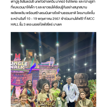
เต่าปูลู ลิงชิมแปนซี นกแก้วฮาเลควิน มาคอว์ จิงโจ้แคระ และกวางรูซ่า
ที่ขนขบวนมาให้เด็ก ๆ และเยาวชนได้เรียนรู้กันอย่างสนุกสนาน
เพลิดเพลิน พร้อมสร้างแรงบันดาลใจด้านธรรมชาติ โดยงานจัดขึ้น
ระหว่างวันที่ 10 - 19 พฤษภาคม 2567 เข้าร่วมงานได้ฟรี! ที่ MCC
HALL ชั้น 3 เดอะมอลล์ไลฟ์สโตร์ บางแค