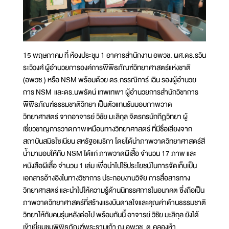
15 พฤษภาคม ที่ ห้องประชุม 1 อาคารสำนักงาน อพวช. ผศ.ดร.รวิน
ระวิวงศ์ ผู้อำนวยการองค์การพิพิธภัณฑ์วิทยาศาสตร์แห่งชาติ
(อพวช.) หรือ NSM พร้อมด้วย ดร.กรรณิการ์ เฉิน รองผู้อำนวย
การ NSM และดร.นพรัตน์ เทพเทพา ผู้อำนวยการสำนักวิชาการ
พิพิธภัณฑ์ธรรมชาติวิทยา เป็นตัวแทนรับมอบภาพวาด
วิทยาศาสตร์ จากอาจารย์ วิชัย มะลิกุล จิตรกรนักกีฏวิทยา ผู้
เชี่ยวชาญการวาดภาพเหมือนทางวิทยาศาสตร์ ที่มีชื่อเสียงจาก
สถาบันสมิธโซเนียน สหรัฐอเมริกา โดยได้นำภาพวาดวิทยาศาสตร์สี
น้ำมามอบให้กับ NSM ได้แก่ ภาพวาดผีเสื้อ จำนวน 17 ภาพ และ
หนังสือผีเสื้อ จำนวน 1 เล่ม เพื่อนำไปใช้ประโยชน์ในการจัดเก็บเป็น
เอกสารอ้างอิงในทางวิชาการ ประกอบงานวิจัย การสื่อสารทาง
วิทยาศาสตร์ และนำไปให้ความรู้ด้านนิทรรศการในอนาคต ซึ่งถือเป็น
ภาพวาดวิทยาศาสตร์ที่สร้างแรงบันดาลใจและคุณค่าด้านธรรมชาติ
วิทยาให้กับคนรุ่นหลังต่อไป พร้อมกันนี้ อาจารย์ วิชัย มะลิกุล ยังได้
เข้าเยี่ยมชมพิพิธภัณฑ์พระรามเก้า ณ อพวช. ต.คลองห้า