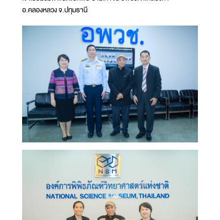
อ.คลองหลวง จ.ปทุมธานี