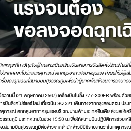
กิดเหตุระทึกขวัญกับผู้โดยสารเมื่อเครื่องบินสายการบินสิงคโปร์แอร์ไลน
ู่ประเทศสิงค์โปร์เกิดเหตุการณ์ ตกหลุมอากาศอย่างรุนแรง ส่งผลให้มีผู้
ครื่องลงฉุกเฉินที่สนามบินสุวรรณภูมิเพื่อนำผู้บาดเจ็บเข้ารับการรักษาอย่
มื่อวานนี้ (21 พฤษภาคม 2567) เครื่องบินโบอิ้ง 777-300ER พร้อมด้วย
ารบินสิงคโปร์แอร์ไลน์ เที่ยวบิน SQ 321 เดินทางจากกรุงลอนดอน ประเทศอ
หตุการณ์ ตกหลุมอากาศรุนแรงบริเวณน่านฟ้าประเทศอินเดีย ส่งผลให้เคร
ุวรรณภูมิ ประเทศไทยในช่วง 15:50 น.เพื่อให้สนามบินปฏิบัติการช่วย
อ.สนามบินสุวรรณภูมิต่อข่าวจากสำนักข่าวบีบีซีรายงานว่าในเหตุการณ์ครั้งน