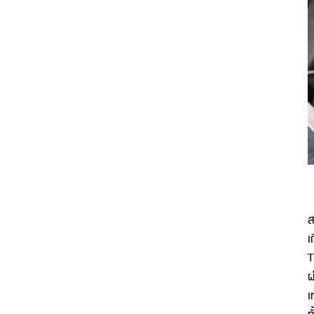
ส
เ
T
ผ
เ