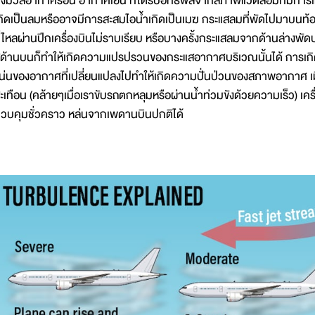
ั้งมวลอากาศร้อน อากาศเย็น ที่ได้รับอิทธิพลจากสภาพแวดล้อมก็มีการเคลื
กิดเป็นลมหรืออาจมีการสะสมไอน้ำเกิดเป็นเมฆ กระแสลมที่พัดไปมาบนท้อ
ี่ไหลผ่านปีกเครื่องบินไม่ราบเรียบ หรือบางครั้งกระแสลมจากด้านล่างพั
ู่ด้านบนก็ทำให้เกิดความแปรปรวนของกระแสอากาศบริเวณนั้นได้ กา
น่นของอากาศที่เปลี่ยนแปลงไปทำให้เกิดความปั่นป่วนของสภาพอากาศ เมื่อเ
ะเทือน (คล้ายๆเมื่อเราขับรถตกหลุมหรือผ่านน้ำท่วมขังด้วยความเร็ว) เค
วบคุมชั่วคราว หล่นจากเพดานบินปกติได้