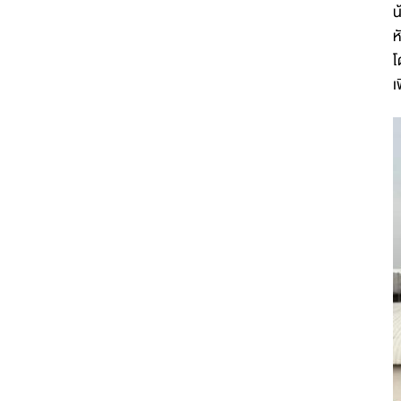
น
ห
โ
เ