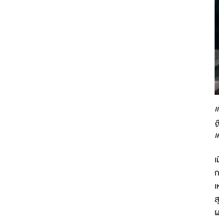
เ
ส
เ
เ
ก
เ
ส
ผ