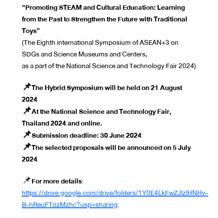
“Promoting STEAM and Cultural Education: Learning
from the Past to Strengthen the Future with Traditional
Toys”
(The Eighth international Symposium of ASEAN+3 on
SDGs and Science Museums and Centers,
as a part of the National Science and Technology Fair 2024)
📌The Hybrid Symposium will be held on 21 August
2024
📌At the National Science and Technology Fair,
Thailand 2024 and online.
📌Submission deadline: 30 June 2024
📌The selected proposals will be announced on 5 July
2024
📌
For more details
:
https://drive.google.com/drive/folders/1Y0E4LkFwZJlzlHNHv-
B-hReuFTozMzhc?usp=sharing