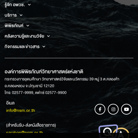
รู้จัก อพวช.
บริการ
พิพิธภัณฑ์
คลังความรู้และงานวิจัย
กิจกรรมและข่าวสาร
องค์การพิพิธภัณฑ์วิทยาศาสตร์แห่งชาติ
กระทรวงการอุดมศึกษา วิทยาศาสตร์วิจัยและนวัตกรรม 39 หมู่ 3 ต.คลองห้า
อ.คลองหลวง จ.ปทุมธานี 12120
โทร: 02577-9999, แฟกซ์ 02577-9900
อีเมล
info@nsm.or.th
(สำหรับรับ-ส่งหนังสือราชการ)
saraban@nsm.or.th