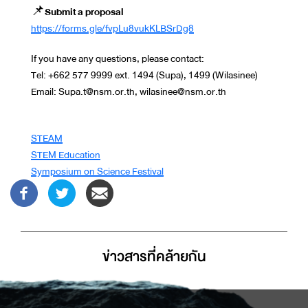
📌
Submit a proposal
https://forms.gle/fvpLu8vukKLBSrDg8
If you have any questions, please contact:
Tel: +662 577 9999 ext. 1494 (Supa), 1499 (Wilasinee)
Email: Supa.t@nsm.or.th, wilasinee@nsm.or.th
STEAM
STEM Education
Symposium on Science Festival
ข่าวสารที่่คล้ายกัน