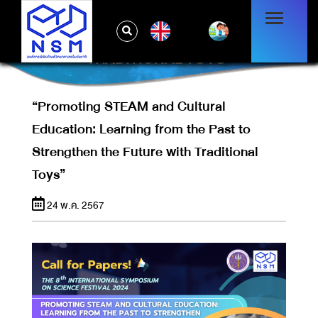
“PROMOTING STEAM AND CULTURAL
EDUCATION: LEARNING FROM THE PAST
EN
TO STRENGTHEN THE FUTURE WITH
TRADITIONAL TOYS”
“Promoting STEAM and Cultural
Education: Learning from the Past to
Strengthen the Future with Traditional
Toys”
24 พ.ค. 2567