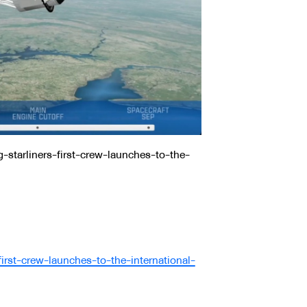
-starliners-first-crew-launches-to-the-
irst-crew-launches-to-the-international-