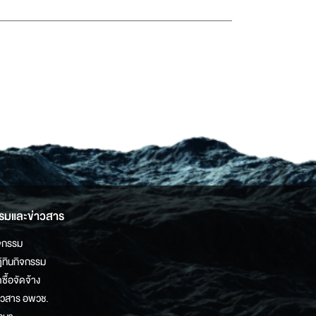
รมและข่าวสาร
จกรรม
ิทินกิจกรรม
ดซื้อจัดจ้าง
าวสาร อพวช.