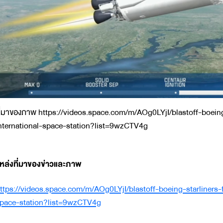
ี่มาของภาพ https://videos.space.com/m/AOg0LYjI/blastoff-boeing
nternational-space-station?list=9wzCTV4g
หล่งที่มาของข่าวและภาพ
ttps://videos.space.com/m/AOg0LYjI/blastoff-boeing-starliners-f
pace-station?list=9wzCTV4g