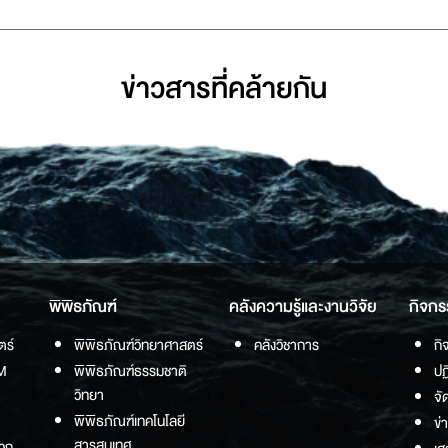
ข่าวสารที่่คล้ายกัน
พิพิธภัณฑ์
คลังความรู้และงานวิจัย
กิจกร
ตร์
พิพิธภัณฑ์วิทยาศาสตร์
คลังวิชาการ
กิ
M
พิพิธภัณฑ์ธรรมชาติ
ปฏ
วิทยา
จั
พิพิธภัณฑ์เทคโนโลยี
ข่
สารสนเทศ
วก