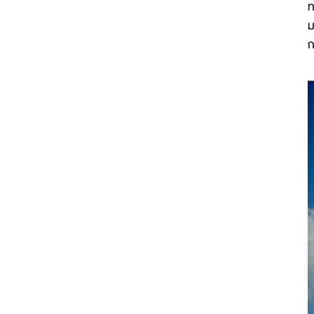
ท
ม
ก