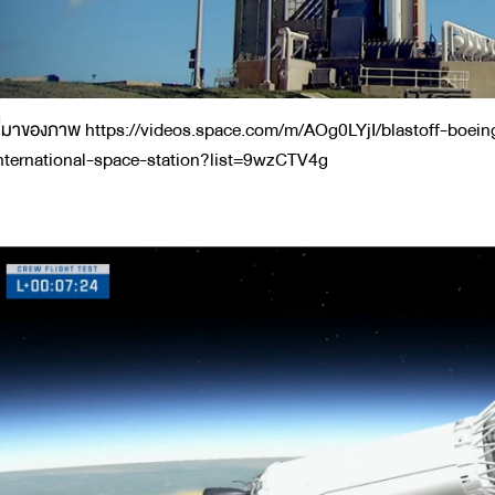
ี่มาของภาพ https://videos.space.com/m/AOg0LYjI/blastoff-boeing
nternational-space-station?list=9wzCTV4g