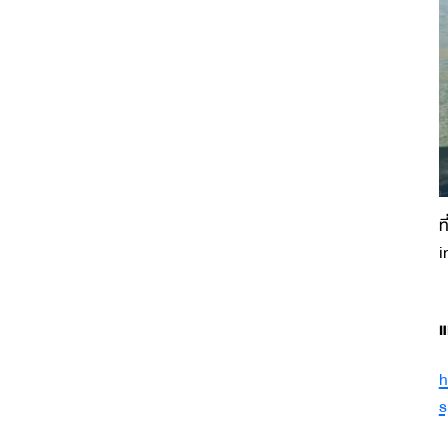
ท
i
แ
h
s