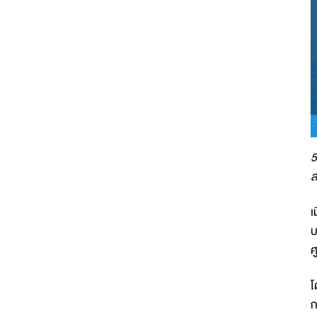
5
ส
เ
บ
ศ
โ
ก