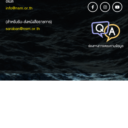
อีเมล
info@nsm.or.th
(สำหรับรับ-ส่งหนังสือราชการ)
saraban@nsm.or.th
ช่องทางการสอบถามข้อมูล