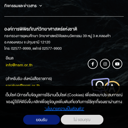
กิจกรรมและข่าวสาร
องค์การพิพิธภัณฑ์วิทยาศาสตร์แห่งชาติ
กระทรวงการอุดมศึกษา วิทยาศาสตร์วิจัยและนวัตกรรม 39 หมู่ 3 ต.คลองห้า
อ.คลองหลวง จ.ปทุมธานี 12120
โทร: 02577-9999, แฟกซ์ 02577-9900
อีเมล
info@nsm.or.th
(สำหรับรับ-ส่งหนังสือราชการ)
saraban@nsm.or.th
เว็บไซค์ มีการเก็บข้อมูลการใช้งานเว็บไซต์ (Cookies) เพื่อพัฒนาประสบการณ์
ของผู้ใช้ให้ดียิ่งขึ้น คลิกเพื่อดูข้อมูลเพิ่มเติมเกี่ยวกับการใช้คุกกี้ของเราผ่านทาง
ช่องทางการสอบถามข้อมูล
‘นโยบายความเป็นส่วนตัว'
ยอมรับ
ไม่ ขอบคุณ