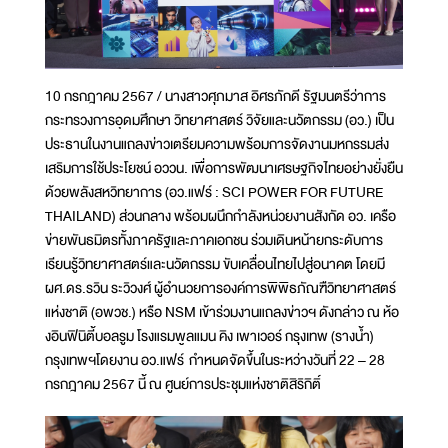
10 กรกฎาคม 2567 / นางสาวศุภมาส อิศรภักดี รัฐมนตรีว่าการ
กระทรวงการอุดมศึกษา วิทยาศาสตร์ วิจัยและนวัตกรรม (อว.) เป็น
ประธานในงานแถลงข่าวเตรียมความพร้อมการจัดงานมหกรรมส่ง
เสริมการใช้ประโยชน์ อววน. เพื่อการพัฒนาเศรษฐกิจไทยอย่างยั่งยืน
ด้วยพลังสหวิทยาการ (อว.แฟร์ : SCI POWER FOR FUTURE
THAILAND) ส่วนกลาง พร้อมผนึกกำลังหน่วยงานสังกัด อว. เครือ
ข่ายพันธมิตรทั้งภาครัฐและภาคเอกชน ร่วมเดินหน้ายกระดับการ
เรียนรู้วิทยาศาสตร์และนวัตกรรม ขับเคลื่อนไทยไปสู่อนาคต โดยมี
ผศ.ดร.รวิน ระวิวงศ์ ผู้อำนวยการองค์การพิพิธภัณฑืวิทยาศาสตร์
แห่งชาติ (อพวช.) หรือ NSM เข้าร่วมงานแถลงข่าวฯ ดังกล่าว ณ ห้อ
งอินฟินิตี้บอลรูม โรงแรมพูลแมน คิง เพาเวอร์ กรุงเทพ (รางน้ำ)
กรุงเทพฯโดยงาน อว.แฟร์ กำหนดจัดขึ้นในระหว่างวันที่ 22 – 28
กรกฎาคม 2567 นี้ ณ ศูนย์การประชุมแห่งชาติสิริกิติ์