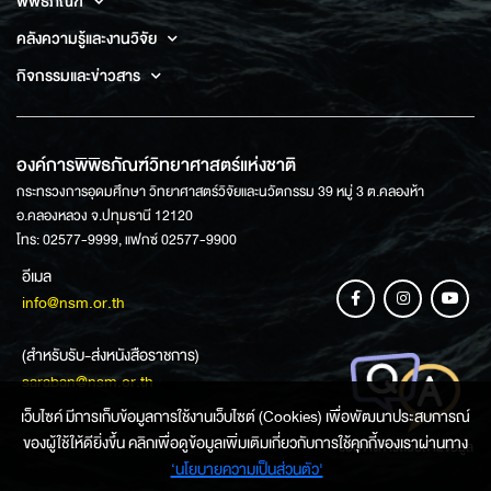
พิพิธภัณฑ์
คลังความรู้และงานวิจัย
กิจกรรมและข่าวสาร
องค์การพิพิธภัณฑ์วิทยาศาสตร์แห่งชาติ
กระทรวงการอุดมศึกษา วิทยาศาสตร์วิจัยและนวัตกรรม 39 หมู่ 3 ต.คลองห้า
อ.คลองหลวง จ.ปทุมธานี 12120
โทร: 02577-9999, แฟกซ์ 02577-9900
อีเมล
info@nsm.or.th
(สำหรับรับ-ส่งหนังสือราชการ)
saraban@nsm.or.th
เว็บไซค์ มีการเก็บข้อมูลการใช้งานเว็บไซต์ (Cookies) เพื่อพัฒนาประสบการณ์
ของผู้ใช้ให้ดียิ่งขึ้น คลิกเพื่อดูข้อมูลเพิ่มเติมเกี่ยวกับการใช้คุกกี้ของเราผ่านทาง
ช่องทางการสอบถามข้อมูล
‘นโยบายความเป็นส่วนตัว'