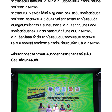
รางวัลรองชนะเลิศอันดับ 2 ได้แก่ ด.ญ.ปิยฉัตร แซ่แต้ จากโรงเรียนวลี
รัตน์วิทยา กรุงเทพฯ
รางวัลชมเชย 5 รางวัล ได้แก่ ด.ญ.อธิชา วัตตะสิริชัย จากโรงเรียนวลี
รัตน์วิทยา กรุงเทพฯ, ด.ช.อัษศดิณย์ สาทรสวัสดิ์ จากโรงเรียนอัส
สัมชัญสมุทรปราการ จ.สมุทรปราการ, ด.ญ.จิรภาณินทร์ นิลคง
จากโรงเรียนสาธิตมหาวิทยาลัยราชภัฏจันทรเกษม กรุงเทพฯ,
ด.ญ.ลัลณ์ลลิล ต่างใจ จากโรงเรียนอนุบาลสามเสนฯ กรุงเทพฯ
และด.ช.อธิณัฐฐ์ อัตถไพศาล จากโรงเรียนเซนต์คาเบรียล กรุงเทพฯ
-ประเภทการวาดภาพจินตนาการทางวิทยาศาสตร์ ระดับ
มัธยมศึกษาตอนต้น