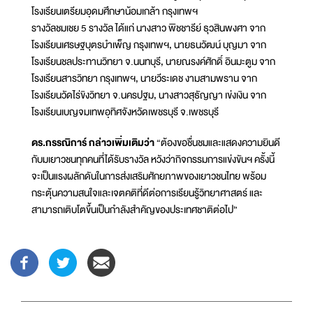
โรงเรียนเตรียมอุดมศึกษาน้อมเกล้า กรุงเทพฯ
รางวัลชมเชย 5 รางวัล ได้แก่ นางสาว พิชชารีย์ ธุวสินพงศา จาก
โรงเรียนเศรษฐบุตรบำเพ็ญ กรุงเทพฯ, นายธนวัฒน์ บุญมา จาก
โรงเรียนชลประทานวิทยา จ.นนทบุรี, นายณรงค์ศักดิ์ อินมะตูม จาก
โรงเรียนสารวิทยา กรุงเทพฯ, นายวีระเดช งามสามพราน จาก
โรงเรียนวัดไร่ขิงวิทยา จ.นครปฐม, นางสาวสุธัญญา เข่งเงิน จาก
โรงเรียนเบญจมเทพอุทิศจังหวัดเพชรบุรี จ.เพชรบุรี
ดร.กรรณิการ์ กล่าวเพิ่มเติมว่า
“ต้องขอชื่นชมและแสดงความยินดี
กับมเยาวชนทุกคนที่ได้รับรางวัล หวังว่ากิจกรรมการแข่งขันฯ ครั้งนี้
จะเป็นแรงผลักดันในการส่งเสริมศักยภาพของเยาวชนไทย พร้อม
กระตุ้นความสนใจและเจตคติที่ดีต่อการเรียนรู้วิทยาศาสตร์ และ
สามารถเติบโตขึ้นเป็นกำลังสำคัญของประเทศชาติต่อไป”