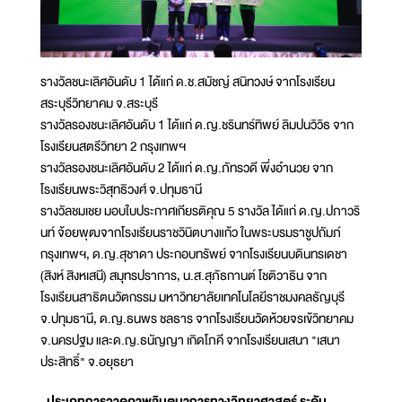
รางวัลชนะเลิศอันดับ 1 ได้แก่ ด.ช.สมัชญ์ สนิทวงษ์ จากโรงเรียน
สระบุรีวิทยาคม จ.สระบุรี
รางวัลรองชนะเลิศอันดับ 1 ได้แก่ ด.ญ.ชรินทร์ทิพย์ ลิมปนวิวิธ จาก
โรงเรียนสตรีวิทยา 2 กรุงเทพฯ
รางวัลรองชนะเลิศอันดับ 2 ได้แก่ ด.ญ.ภัทรวดี พึ่งอำนวย จาก
โรงเรียนพระวิสุทธิวงศ์ จ.ปทุมธานี
รางวัลชมเชย มอบใบประกาศเกียรติคุณ 5 รางวัล ได้แก่ ด.ญ.ปภาวริ
นท์ จ้อยพุฒจากโรงเรียนราชวินิตบางแก้ว ในพระบรมราชูปถัมภ์
กรุงเทพฯ, ด.ญ.สุชาดา ประกอบทรัพย์ จากโรงเรียนบดินทรเดชา
(สิงห์ สิงหเสนี) สมุทรปราการ, น.ส.สุภัธกานต์ โชติวาธิน จาก
โรงเรียนสาธิตนวัตกรรม มหาวิทยาลัยเทคโนโลยีราชมงคลธัญบุรี
จ.ปทุมธานี, ด.ญ.ธนพร ชลธาร จากโรงเรียนวัดห้วยจรเข้วิทยาคม
จ.นครปฐม และด.ญ.ธนัญญา เกิดโภคี จากโรงเรียนเสนา "เสนา
ประสิทธิ์" จ.อยุธยา
-ประเภทการวาดภาพจินตนาการทางวิทยาศาสตร์ ระดับ