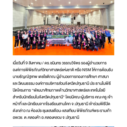
เมื่อวันที่ 9 สิงหาคม / ดร.ชนินทร วรรณวิจิตร รองผู้อำนวยการ
องค์การพิพิธภัณฑ์วิทยาศาสตร์แห่งชาติ หรือ NSM ให้การต้อนรับ
นายธัญณัฐเทพ เดชโชติภณ ผู้อำนวยการกองการศึกษา ศาสนา
และวัฒนธรรม องค์การบริหารส่วนจังหวัดปทุมธานี ประธานในพิธี
ปิดโครงการ “พัฒนาศักยภาพด้านวิทยาศาสตร์และเทคโนโลยี
สำหรับนักเรียนในจังหวัดปทุมธานี” โดยมีคณะผู้บริหาร คณะครู เจ้า
หน้าที่ และนักเรียนจากโรงเรียนสามโคก จ.ปทุมธานี เข้าร่วมพิธีปิด
ดังกล่าว ณ ห้องประชุมแสงเดือน-แสงเทียน พิพิธภัณฑ์พระรามเก้า
อพวช. ต.คลองห้า อ.คลองหลวง จ.ปทุมธานี