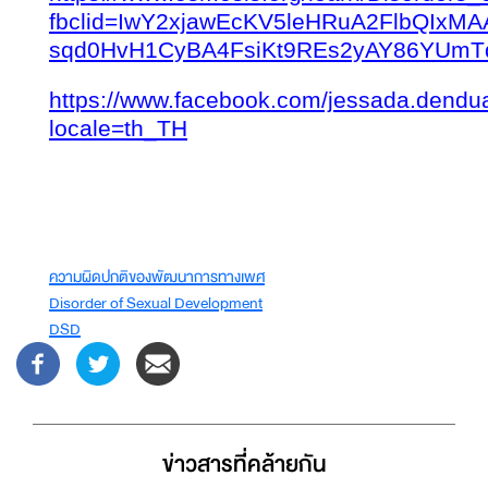
fbclid=IwY2xjawEcKV5leHRuA2FlbQIxMA
sqd0HvH1CyBA4FsiKt9REs2yAY86YUmT
https://www.facebook.com/jessada.dendu
locale=th_TH
ความผิดปกติของพัฒนาการทางเพศ
Disorder of Sexual Development
DSD
ข่าวสารที่่คล้ายกัน