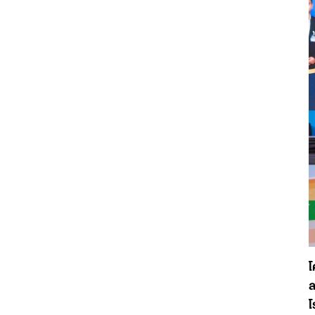
โ
ล
โ