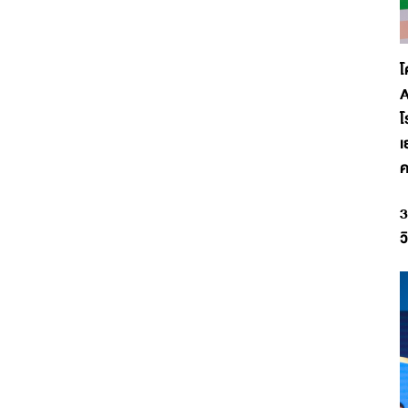
โ
A
โ
เ
ค
3
ว