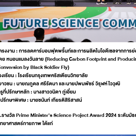
ครงงาน : การลดคาร์บอนฟุตพริ้นท์และการผลิตไบโอดีเซลจากการ
ดย หนอนแมลงวันลาย (Reducing Carbon Footprint and Producin
onversion by Black Soldier Fly)
รงเรียน : โรงเรียนกรุงเทพคริสเตียนวิทยาลัย
ยาวชน : นายณภูดล ศรีรัตนา และนายปพนพัชร์ วิรุฬห์ไววุฒิ
รูที่ปรึกษาหลัก : นางสาววนิดา ภู่เอี่ยม
ี่ปรึกษาพิเศษ : นายชนันท์ เกียรติสิริสาสน์
.รางวัล Prime Minister’s Science Project Award 2024 ระดับม
ิทยาศาสตร์กายภาพ ได้แก่