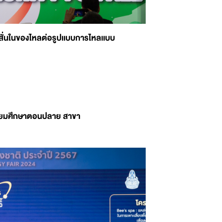
สั่นในของไหลต่อรูปเเบบการไหลเเบบ
ัธยมศึกษาตอนปลาย สาขา