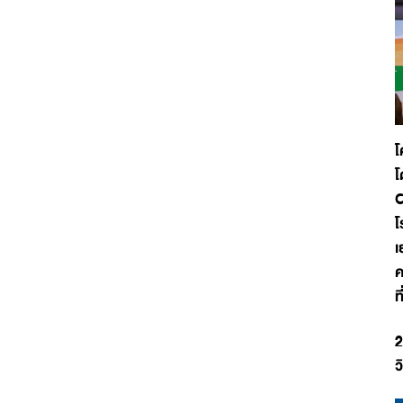
โ
โ
C
โ
เ
ค
ท
2
ว