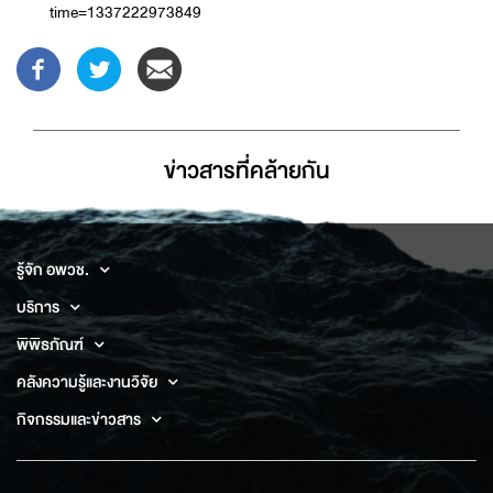
time=1337222973849
ข่าวสารที่่คล้ายกัน
รู้จัก อพวช.
บริการ
พิพิธภัณฑ์
คลังความรู้และงานวิจัย
กิจกรรมและข่าวสาร