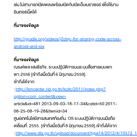
เช่น ไม่สามารถเปิดเพลงพร้อมเปิดกับเปิดเว็บเบราเซอร์ เพื่อใช้งาน
อินเทอร์เน็ตได้
ที่มาของข้อมูล
http://gradle.org/videos/j2objc-for-sharing-code-across-
android-and-ios
ที่มาของข้อมูล
ณรงค์พล แสงธีรกิจ. ระบบปฏิบัติการบนระบบสื่อสารแบบพก
พา.2556 [เข้าถึงเมื่อวันที่ 6 มิถุนายน 2559].
เข้าถึงได้จาก
:
http://kmcenter.rid.go.th/kcitc/2011/index.php?
option=com_content&view=
article&id=481:2013-09-03-18-17-34&catid=50:2011-
08-25-08-19-28&Itemid=34
ศูนย์เทคโนโลยีสารสนเทศท้องถิ่น. OS ระบบปฏิบัติการบนมือถือ
เคลื่อนที่. 2555. [เข้าถึงเมื่อวันที่ 8 มิถุนายน 2559].เข้าถึงได้จาก
:
http://www.dla.go.th/upload/document/type14/2012/4/10572_1